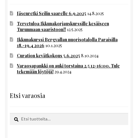
Jäsenretki Seilin saarelle 6.9.2025
14.8.2025
Tervetuloa Ikkunakorjauskurssille kesäiseen
Turunmaan saaristoon!!
12.5.2025
Ikkunakurssi Bergvallan nuorisotalolla Paraisilla
18.-19.4 2026
10.1.2025
Curation kevätkokous 5.6.2025
8.10.2024
Varaosapankki on auki torstaina 2.5 12-16:00. Tule
tekemään löytöjä!
29.4.2024
Etsi varaosia
Etsi:
Haku