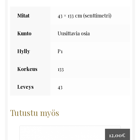
Mitat
43 × 133 cm (senttimetri)
Kunto
Uusittavia osia
Hylly
P1
Korkeus
133
Leveys
43
Tutustu myös
12,00
€