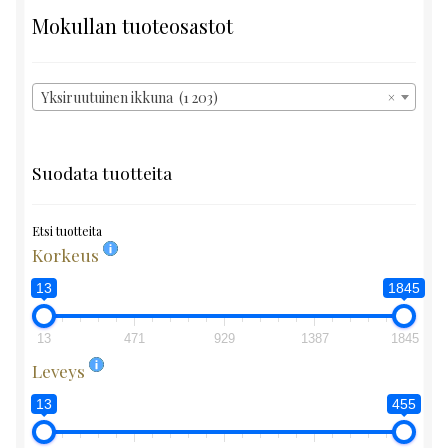
Mokullan tuoteosastot
Yksiruutuinen ikkuna (1 203)
×
Suodata tuotteita
Etsi tuotteita
Korkeus
13
1845
13
471
929
1387
1845
Leveys
13
455