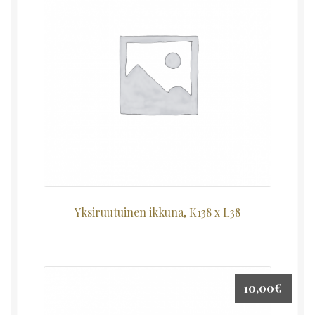
Yksiruutuinen ikkuna, K138 x L38
10,00
€