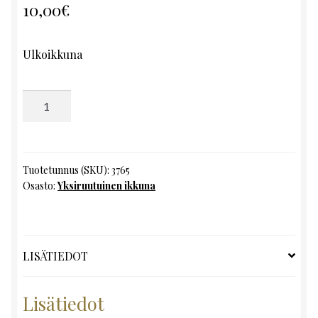
10,00
€
Ulkoikkuna
Yksiruutuinen
ikkuna,
K133
x
L43
Tuotetunnus (SKU):
3765
Osasto:
Yksiruutuinen ikkuna
määrä
LISÄTIEDOT
Lisätiedot