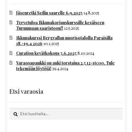
Jäsenretki Seilin saarelle 6.9.2025
14.8.2025
Tervetuloa Ikkunakorjauskurssille kesäiseen
Turunmaan saaristoon!!
12.5.2025
Ikkunakurssi Bergvallan nuorisotalolla Paraisilla
18.-19.4 2026
10.1.2025
Curation kevätkokous 5.6.2025
8.10.2024
Varaosapankki on auki torstaina 2.5 12-16:00. Tule
tekemään löytöjä!
29.4.2024
Etsi varaosia
Etsi:
Haku