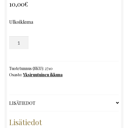
10,00
€
Ulkoikkuna
Yksiruutuinen
ikkuna,
K133
x
L38
Tuotetunnus (SKU):
2710
Osasto:
Yksiruutuinen ikkuna
määrä
LISÄTIEDOT
Lisätiedot