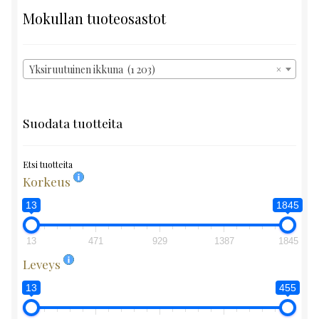
Mokullan tuoteosastot
Yksiruutuinen ikkuna (1 203)
×
Suodata tuotteita
Etsi tuotteita
Korkeus
13
1845
13
471
929
1387
1845
Leveys
13
455