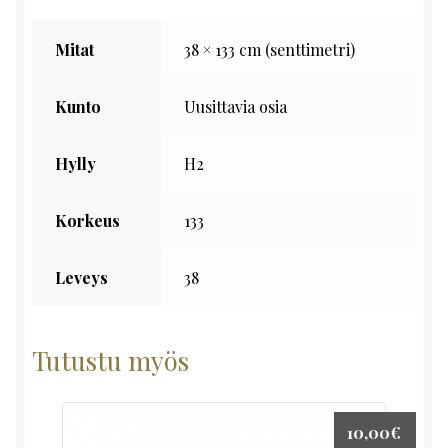
Mitat
38 × 133 cm (senttimetri)
Kunto
Uusittavia osia
Hylly
H2
Korkeus
133
Leveys
38
Tutustu myös
10,00
€