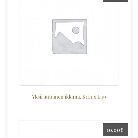
Yksiruutuinen ikkuna, K101 x L49
10,00
€