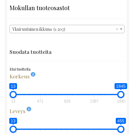
Mokullan tuoteosastot
Yksiruutuinen ikkuna (1 203)
×
Suodata tuotteita
Etsi tuotteita
Korkeus
13
1845
13
471
929
1387
1845
Leveys
13
455