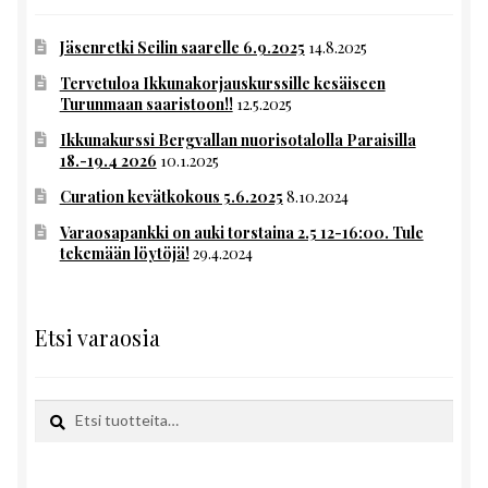
Jäsenretki Seilin saarelle 6.9.2025
14.8.2025
Tervetuloa Ikkunakorjauskurssille kesäiseen
Turunmaan saaristoon!!
12.5.2025
Ikkunakurssi Bergvallan nuorisotalolla Paraisilla
18.-19.4 2026
10.1.2025
Curation kevätkokous 5.6.2025
8.10.2024
Varaosapankki on auki torstaina 2.5 12-16:00. Tule
tekemään löytöjä!
29.4.2024
Etsi varaosia
Etsi:
Haku