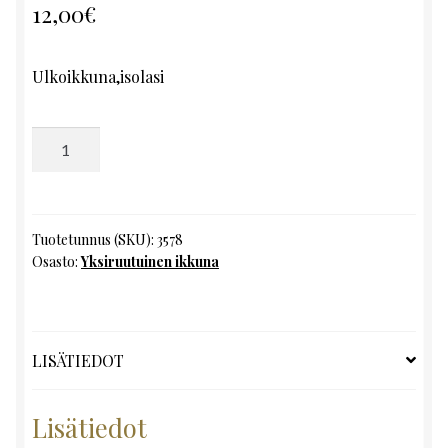
12,00
€
Ulkoikkuna,isolasi
Yksiruutuinen
ikkuna,
K127
x
L62
Tuotetunnus (SKU):
3578
Osasto:
Yksiruutuinen ikkuna
määrä
LISÄTIEDOT
Lisätiedot