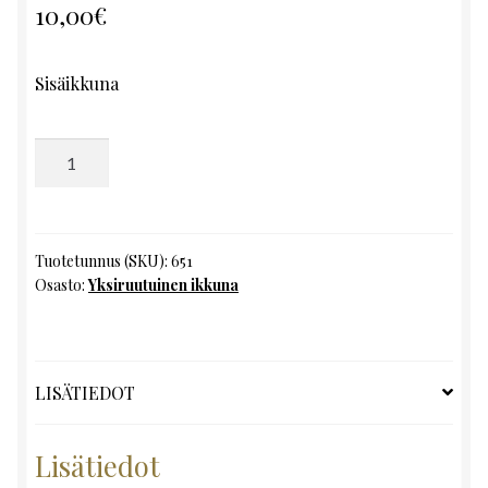
10,00
€
Sisäikkuna
Yksiruutuinen
ikkuna,
K127
x
L42
Tuotetunnus (SKU):
651
Osasto:
Yksiruutuinen ikkuna
määrä
LISÄTIEDOT
Lisätiedot