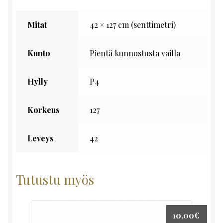
Mitat
42 × 127 cm (senttimetri)
Kunto
Pientä kunnostusta vailla
Hylly
P4
Korkeus
127
Leveys
42
Tutustu myös
10,00
€