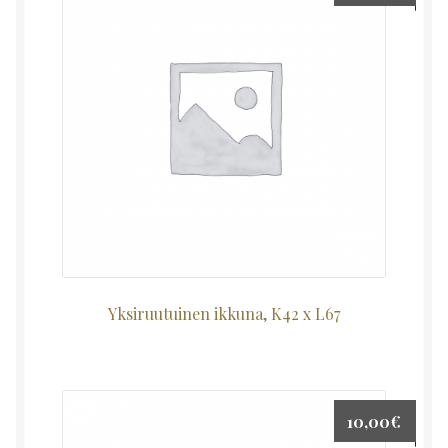
Yksiruutuinen ikkuna, K42 x L67
10,00
€