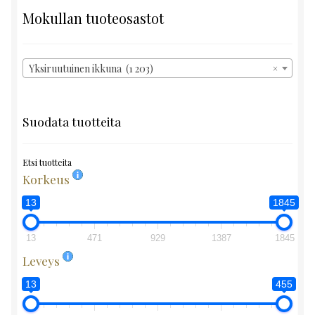
Mokullan tuoteosastot
Yksiruutuinen ikkuna (1 203)
×
Suodata tuotteita
Etsi tuotteita
Korkeus
13
1845
13
471
929
1387
1845
Leveys
13
455