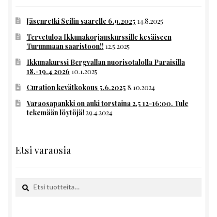
Jäsenretki Seilin saarelle 6.9.2025
14.8.2025
Tervetuloa Ikkunakorjauskurssille kesäiseen
Turunmaan saaristoon!!
12.5.2025
Ikkunakurssi Bergvallan nuorisotalolla Paraisilla
18.-19.4 2026
10.1.2025
Curation kevätkokous 5.6.2025
8.10.2024
Varaosapankki on auki torstaina 2.5 12-16:00. Tule
tekemään löytöjä!
29.4.2024
Etsi varaosia
Etsi:
Haku