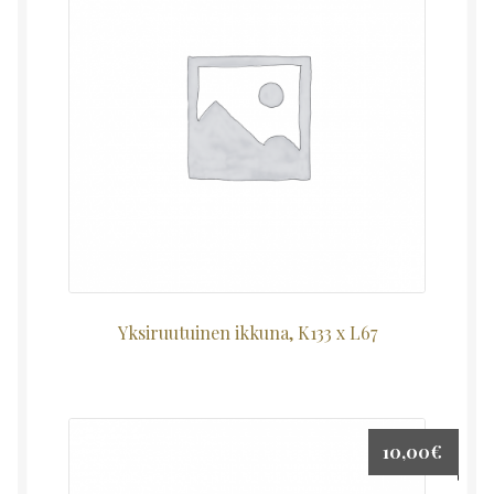
Yksiruutuinen ikkuna, K133 x L67
10,00
€