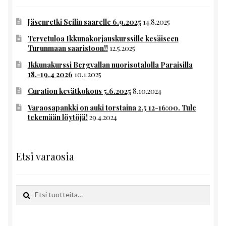
Jäsenretki Seilin saarelle 6.9.2025
14.8.2025
Tervetuloa Ikkunakorjauskurssille kesäiseen
Turunmaan saaristoon!!
12.5.2025
Ikkunakurssi Bergvallan nuorisotalolla Paraisilla
18.-19.4 2026
10.1.2025
Curation kevätkokous 5.6.2025
8.10.2024
Varaosapankki on auki torstaina 2.5 12-16:00. Tule
tekemään löytöjä!
29.4.2024
Etsi varaosia
Etsi:
Haku