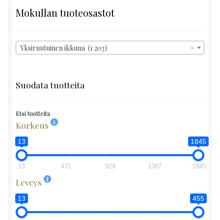
Mokullan tuoteosastot
Yksiruutuinen ikkuna (1 203)
×
Suodata tuotteita
Etsi tuotteita
Korkeus
13
1845
13
471
929
1387
1845
Leveys
13
455