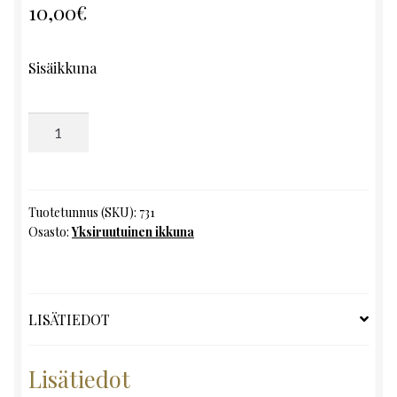
10,00
€
Sisäikkuna
Yksiruutuinen
ikkuna,
K126
x
L58
Tuotetunnus (SKU):
731
Osasto:
Yksiruutuinen ikkuna
määrä
LISÄTIEDOT
Lisätiedot