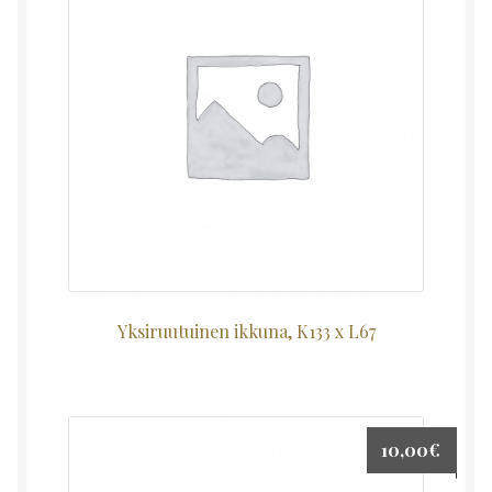
Yksiruutuinen ikkuna, K133 x L67
10,00
€