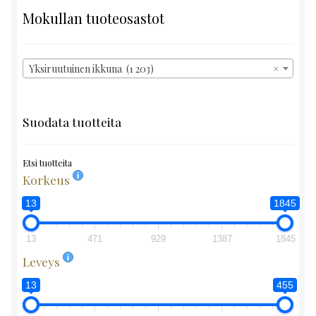
Mokullan tuoteosastot
Yksiruutuinen ikkuna (1 203)
×
Suodata tuotteita
Etsi tuotteita
Korkeus
13
1845
13
471
929
1387
1845
Leveys
13
455