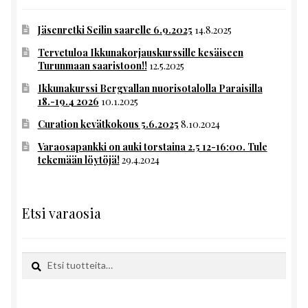
Jäsenretki Seilin saarelle 6.9.2025
14.8.2025
Tervetuloa Ikkunakorjauskurssille kesäiseen
Turunmaan saaristoon!!
12.5.2025
Ikkunakurssi Bergvallan nuorisotalolla Paraisilla
18.-19.4 2026
10.1.2025
Curation kevätkokous 5.6.2025
8.10.2024
Varaosapankki on auki torstaina 2.5 12-16:00. Tule
tekemään löytöjä!
29.4.2024
Etsi varaosia
Etsi:
Haku