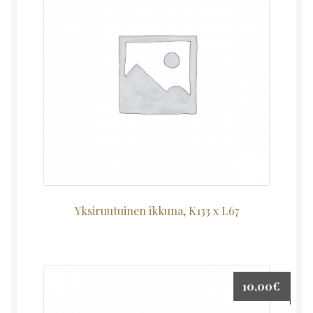
Yksiruutuinen ikkuna, K133 x L67
10,00
€