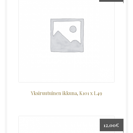
Yksiruutuinen ikkuna, K101 x L49
12,00
€