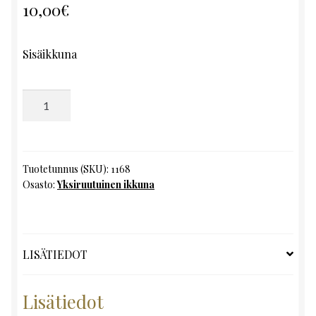
10,00
€
Sisäikkuna
Yksiruutuinen
ikkuna,
K122
x
L36
Tuotetunnus (SKU):
1168
Osasto:
Yksiruutuinen ikkuna
määrä
LISÄTIEDOT
Lisätiedot