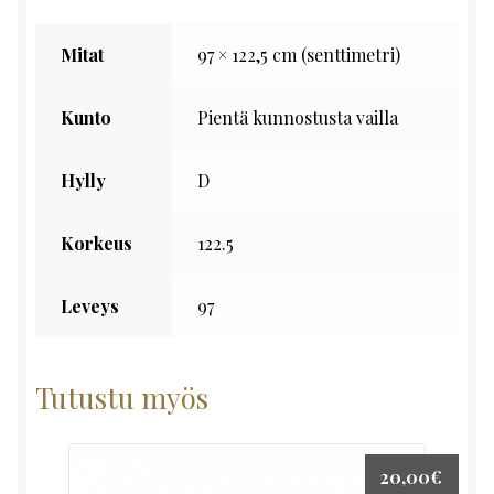
Mitat
97 × 122,5 cm (senttimetri)
Kunto
Pientä kunnostusta vailla
Hylly
D
Korkeus
122.5
Leveys
97
Tutustu myös
20,00
€