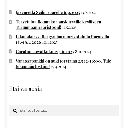
Jäsenretki Seilin saarelle 6.9.2025
14.8.2025
Tervetuloa Ikkunakorjauskurssille kesäiseen
Turunmaan saaristoon!!
12.5.2025
Ikkunakurssi Bergvallan nuorisotalolla Paraisilla
18.-19.4 2026
10.1.2025
Curation kevätkokous 5.6.2025
8.10.2024
Varaosapankki on auki torstaina 2.5 12-16:00. Tule
tekemään löytöjä!
29.4.2024
Etsi varaosia
Etsi:
Haku