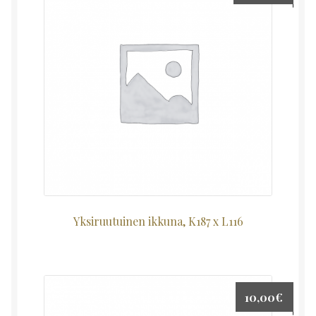
Yksiruutuinen ikkuna, K187 x L116
10,00
€