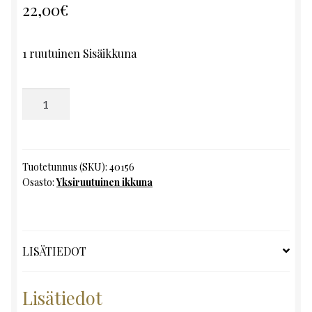
22,00
€
1 ruutuinen Sisäikkuna
Yksiruutuinen
ikkuna,
K122.5
x
L97
Tuotetunnus (SKU):
40156
Osasto:
Yksiruutuinen ikkuna
määrä
LISÄTIEDOT
Lisätiedot