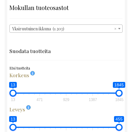
Mokullan tuoteosastot
Yksiruutuinen ikkuna (1 203)
×
Suodata tuotteita
Etsi tuotteita
Korkeus
13
1845
13
471
929
1387
1845
Leveys
13
455