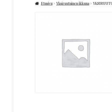
Etusivu
Yksiruutuinen ikkuna
YKSIRUUTU