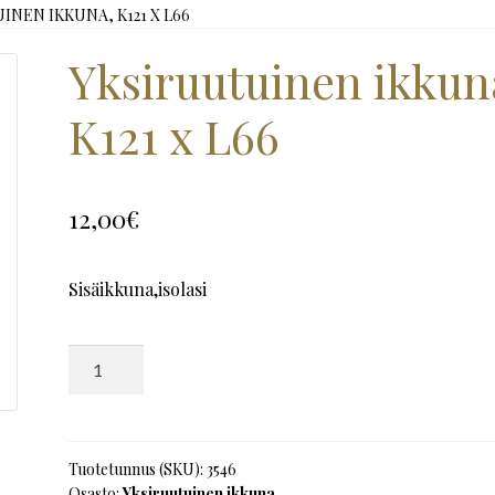
INEN IKKUNA, K121 X L66
Yksiruutuinen ikkun
K121 x L66
12,00
€
Sisäikkuna,isolasi
Yksiruutuinen
ikkuna,
K121
x
L66
Tuotetunnus (SKU):
3546
Osasto:
Yksiruutuinen ikkuna