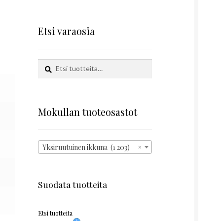
Etsi varaosia
Etsi:
Haku
Mokullan tuoteosastot
Yksiruutuinen ikkuna (1 203)
×
Suodata tuotteita
Etsi tuotteita