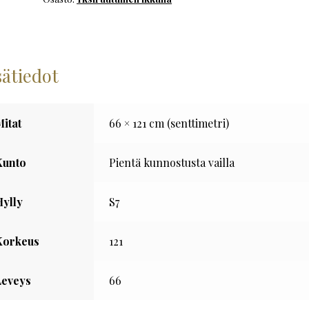
määrä
sätiedot
Mitat
66 × 121 cm (senttimetri)
Kunto
Pientä kunnostusta vailla
Hylly
S7
Korkeus
121
Leveys
66