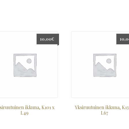
10,00
€
10,
siruutuinen ikkuna, K101 x
Yksiruutuinen ikkuna, K13
L49
L67