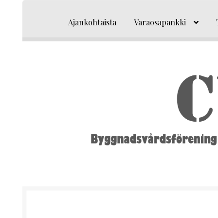
Siirry
Siirry
navigointiin
sisältöön
Ajankohtaista
Varaosapankki