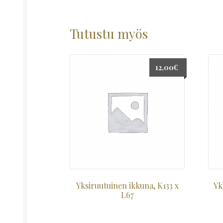
Tutustu myös
12,00
€
Yksiruutuinen ikkuna, K133 x
Yk
L67