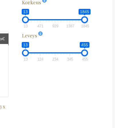
Korkeus
13
1845
13
471
929
1387
1845
Leveys
00
€
13
455
13
124
234
345
455
3 x