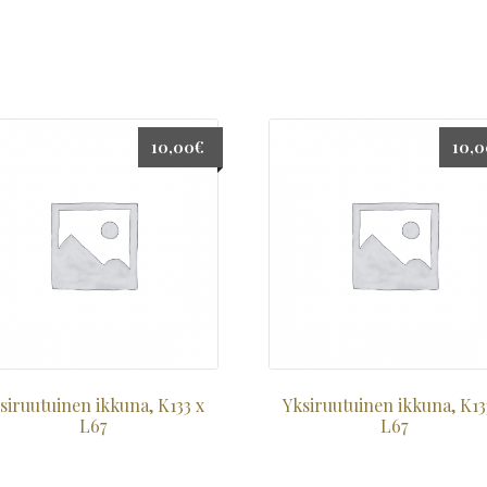
10,00
€
10,
siruutuinen ikkuna, K133 x
Yksiruutuinen ikkuna, K13
L67
L67