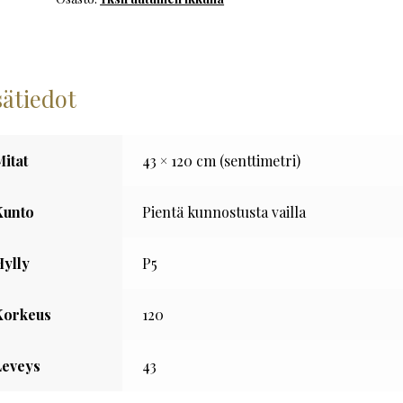
määrä
sätiedot
Mitat
43 × 120 cm (senttimetri)
Kunto
Pientä kunnostusta vailla
Hylly
P5
Korkeus
120
Leveys
43