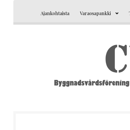
Siirry
Siirry
navigointiin
sisältöön
Ajankohtaista
Varaosapankki