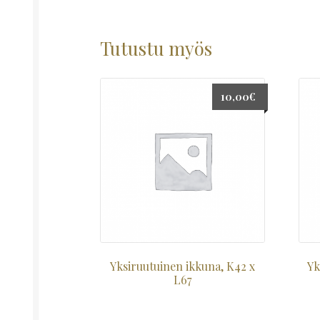
Tutustu myös
10,00
€
Yksiruutuinen ikkuna, K42 x
Yk
L67