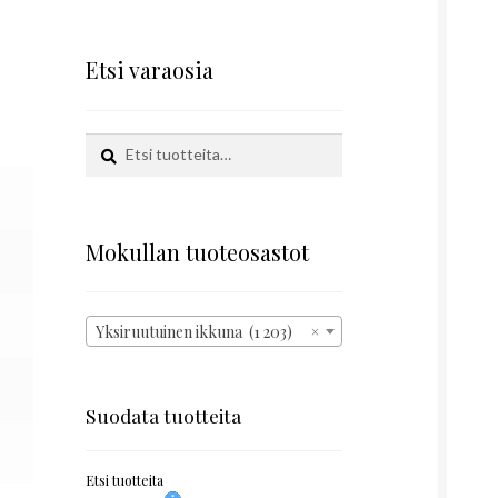
Etsi varaosia
Etsi:
Haku
Mokullan tuoteosastot
Yksiruutuinen ikkuna (1 203)
×
Suodata tuotteita
Etsi tuotteita