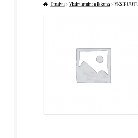
Etusivu
Yksiruutuinen ikkuna
YKSIRUUTU