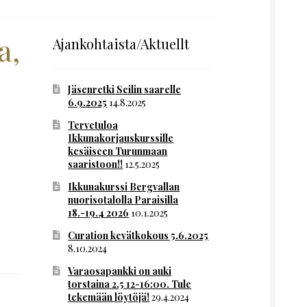
a,
Ajankohtaista/Aktuellt
Jäsenretki Seilin saarelle
6.9.2025
14.8.2025
Tervetuloa
Ikkunakorjauskurssille
kesäiseen Turunmaan
saaristoon!!
12.5.2025
Ikkunakurssi Bergvallan
nuorisotalolla Paraisilla
18.-19.4 2026
10.1.2025
Curation kevätkokous 5.6.2025
8.10.2024
Varaosapankki on auki
torstaina 2.5 12-16:00. Tule
tekemään löytöjä!
29.4.2024