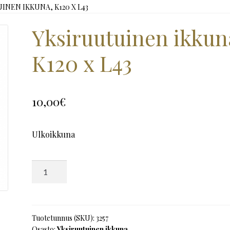
INEN IKKUNA, K120 X L43
Yksiruutuinen ikkun
K120 x L43
10,00
€
Ulkoikkuna
Yksiruutuinen
ikkuna,
K120
x
L43
Tuotetunnus (SKU):
3257
Osasto:
Yksiruutuinen ikkuna