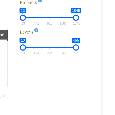
Korkeus
13
1845
13
471
929
1387
1845
Leveys
00
€
13
455
13
124
234
345
455
3 x