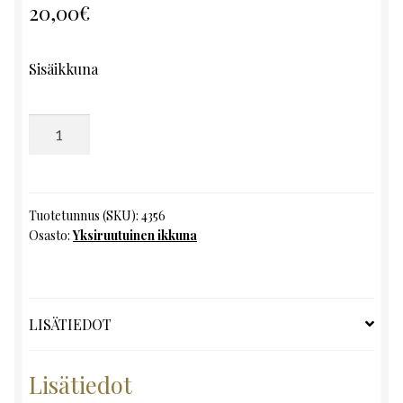
20,00
€
Sisäikkuna
Yksiruutuinen
ikkuna,
K119
x
L57
Tuotetunnus (SKU):
4356
Osasto:
Yksiruutuinen ikkuna
määrä
LISÄTIEDOT
Lisätiedot