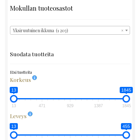
Mokullan tuoteosastot
Yksiruutuinen ikkuna (1 203)
×
Suodata tuotteita
Etsi tuotteita
Korkeus
13
1845
13
471
929
1387
1845
Leveys
13
455