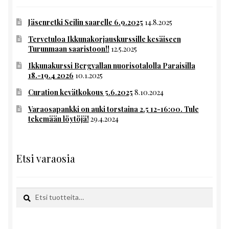
Jäsenretki Seilin saarelle 6.9.2025
14.8.2025
Tervetuloa Ikkunakorjauskurssille kesäiseen
Turunmaan saaristoon!!
12.5.2025
Ikkunakurssi Bergvallan nuorisotalolla Paraisilla
18.-19.4 2026
10.1.2025
Curation kevätkokous 5.6.2025
8.10.2024
Varaosapankki on auki torstaina 2.5 12-16:00. Tule
tekemään löytöjä!
29.4.2024
Etsi varaosia
Etsi:
Haku