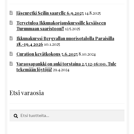
Jäsenretki Seilin saarelle 6.9.2025
14.8.2025
Tervetuloa Ikkunakorjauskurssille kesäiseen
Turunmaan saaristoon!!
12.5.2025
Ikkunakurssi Bergvallan nuorisotalolla Paraisilla
18.-19.4 2026
10.1.2025
Curation kevätkokous 5.6.2025
8.10.2024
Varaosapankki on auki torstaina 2.5 12-16:00. Tule
tekemään löytöjä!
29.4.2024
Etsi varaosia
Etsi:
Haku