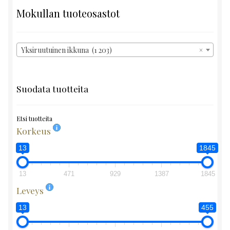
Mokullan tuoteosastot
Yksiruutuinen ikkuna (1 203)
×
Suodata tuotteita
Etsi tuotteita
Korkeus
13
1845
13
471
929
1387
1845
Leveys
13
455