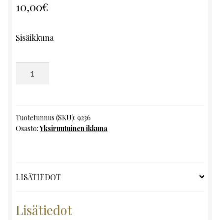
10,00
€
Sisäikkuna
Yksiruutuinen
ikkuna,
K118
x
L53
Tuotetunnus (SKU):
9236
Osasto:
Yksiruutuinen ikkuna
määrä
LISÄTIEDOT
Lisätiedot