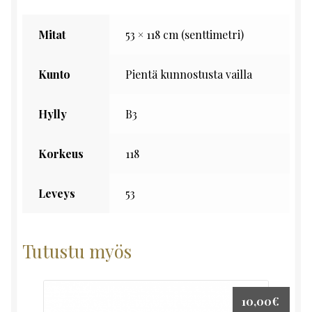
Mitat
53 × 118 cm (senttimetri)
Kunto
Pientä kunnostusta vailla
Hylly
B3
Korkeus
118
Leveys
53
Tutustu myös
10,00
€