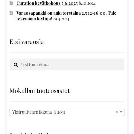
Curation kevätkokous 5.6.2025
8.10.2024
Varaosapankki on auki torstaina 2.5 12-16:00. Tule
tekemään löytöjä!
29.4.2024
Etsi varaosia
Etsi:
Haku
Mokullan tuoteosastot
Yksiruutuinen ikkuna (1 203)
×