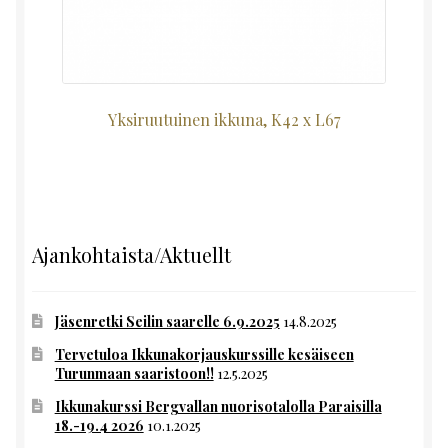
Yksiruutuinen ikkuna, K42 x L67
Ajankohtaista/Aktuellt
Jäsenretki Seilin saarelle 6.9.2025
14.8.2025
Tervetuloa Ikkunakorjauskurssille kesäiseen
Turunmaan saaristoon!!
12.5.2025
Ikkunakurssi Bergvallan nuorisotalolla Paraisilla
18.-19.4 2026
10.1.2025