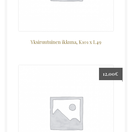
Yksiruutuinen ikkuna, K101 x L49
12,00
€