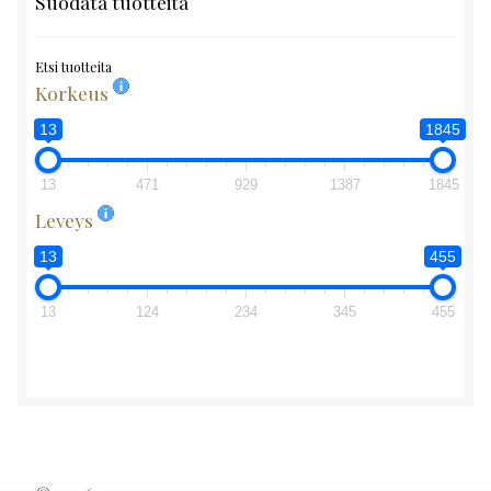
Suodata tuotteita
Etsi tuotteita
Korkeus
13
1845
13
471
929
1387
1845
Leveys
13
455
13
124
234
345
455