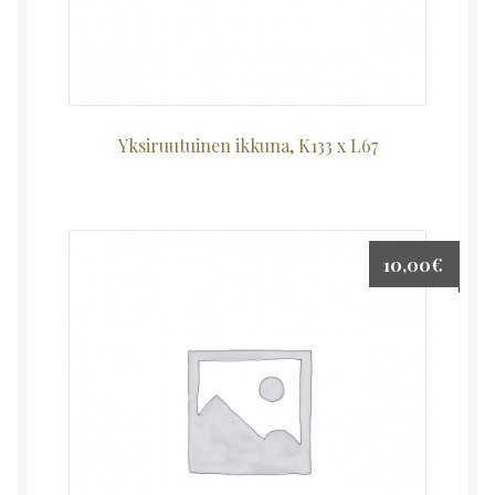
Yksiruutuinen ikkuna, K133 x L67
10,00
€