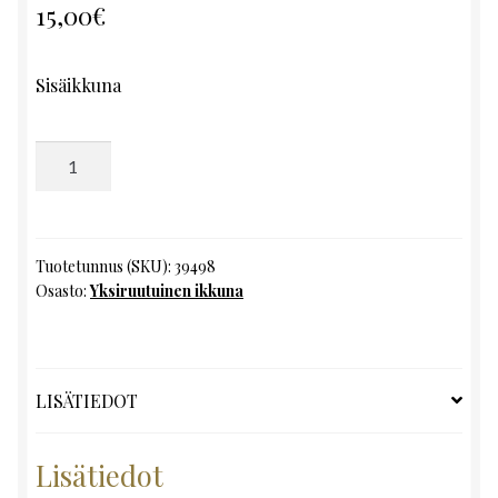
15,00
€
Sisäikkuna
Yksiruutuinen
ikkuna,
K113
x
L113
Tuotetunnus (SKU):
39498
Osasto:
Yksiruutuinen ikkuna
määrä
LISÄTIEDOT
Lisätiedot