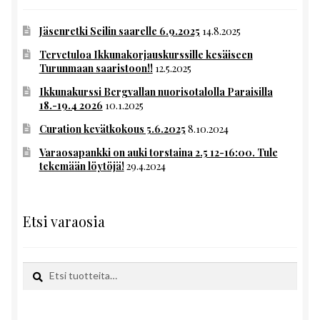
Jäsenretki Seilin saarelle 6.9.2025
14.8.2025
Tervetuloa Ikkunakorjauskurssille kesäiseen
Turunmaan saaristoon!!
12.5.2025
Ikkunakurssi Bergvallan nuorisotalolla Paraisilla
18.-19.4 2026
10.1.2025
Curation kevätkokous 5.6.2025
8.10.2024
Varaosapankki on auki torstaina 2.5 12-16:00. Tule
tekemään löytöjä!
29.4.2024
Etsi varaosia
Etsi:
Haku