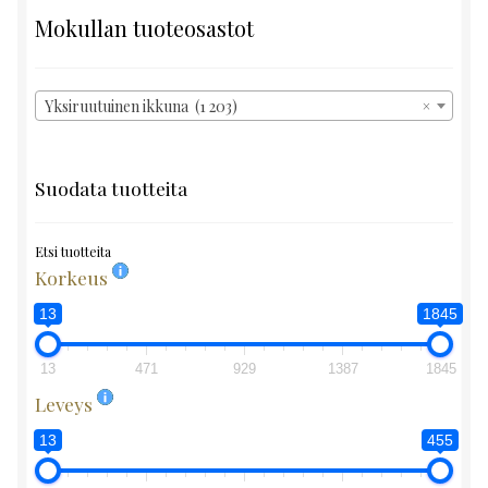
Mokullan tuoteosastot
Yksiruutuinen ikkuna (1 203)
×
Suodata tuotteita
Etsi tuotteita
Korkeus
13
1845
13
471
929
1387
1845
Leveys
13
455