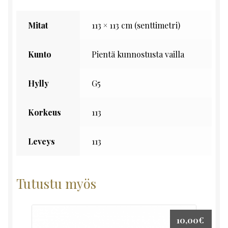
Mitat
113 × 113 cm (senttimetri)
Kunto
Pientä kunnostusta vailla
Hylly
G5
Korkeus
113
Leveys
113
Tutustu myös
10,00
€