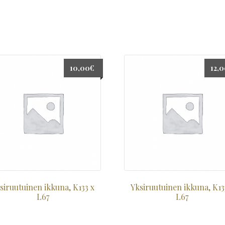
10,00
€
12,
siruutuinen ikkuna, K133 x
Yksiruutuinen ikkuna, K13
L67
L67