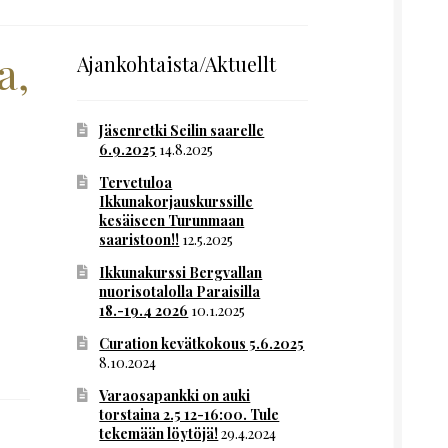
a,
Ajankohtaista/Aktuellt
Jäsenretki Seilin saarelle
6.9.2025
14.8.2025
Tervetuloa
Ikkunakorjauskurssille
kesäiseen Turunmaan
saaristoon!!
12.5.2025
Ikkunakurssi Bergvallan
nuorisotalolla Paraisilla
18.-19.4 2026
10.1.2025
Curation kevätkokous 5.6.2025
8.10.2024
Varaosapankki on auki
torstaina 2.5 12-16:00. Tule
tekemään löytöjä!
29.4.2024