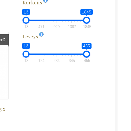
Korkeus
13
1845
13
471
929
1387
1845
Leveys
00
€
13
455
13
124
234
345
455
3 x