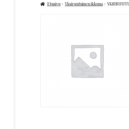
Etusivu
Yksiruutuinen ikkuna
YKSIRUUTU