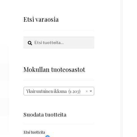
Etsi varaosia
Etsi:
Haku
Mokullan tuoteosastot
Yksiruutuinen ikkuna (1 203)
×
Suodata tuotteita
Etsi tuotteita