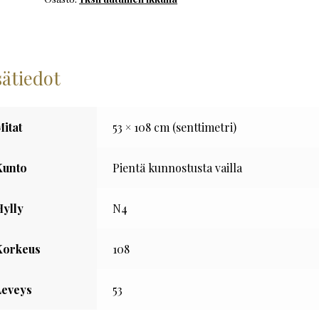
määrä
sätiedot
Mitat
53 × 108 cm (senttimetri)
Kunto
Pientä kunnostusta vailla
Hylly
N4
Korkeus
108
Leveys
53