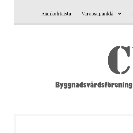
Siirry
Siirry
navigointiin
sisältöön
Ajankohtaista
Varaosapankki