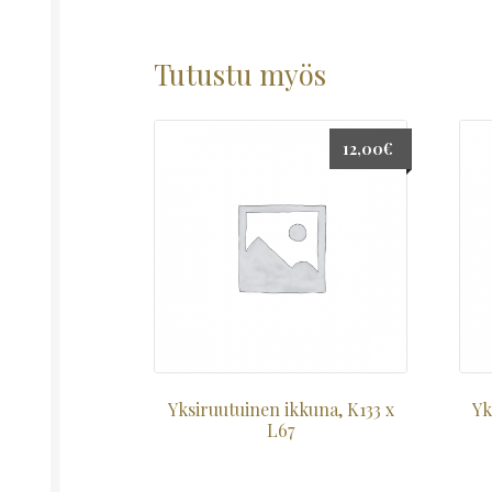
Tutustu myös
12,00
€
Yksiruutuinen ikkuna, K133 x
Yk
L67