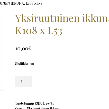
INEN IKKUNA, K108 X L53
Yksiruutuinen ikkun
K108 x L53
10,00
€
Sisäikkuna
Yksiruutuinen
ikkuna,
K108
x
L53
Tuotetunnus (SKU):
39581
Osasto:
Yksiruutuinen ikkuna