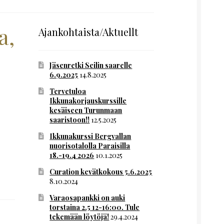
a,
Ajankohtaista/Aktuellt
Jäsenretki Seilin saarelle
6.9.2025
14.8.2025
Tervetuloa
Ikkunakorjauskurssille
kesäiseen Turunmaan
saaristoon!!
12.5.2025
Ikkunakurssi Bergvallan
nuorisotalolla Paraisilla
18.-19.4 2026
10.1.2025
Curation kevätkokous 5.6.2025
8.10.2024
Varaosapankki on auki
torstaina 2.5 12-16:00. Tule
tekemään löytöjä!
29.4.2024