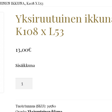
INEN IKKUNA, K108 X L53
Yksiruutuinen ikkun
K108 x L53
13,00
€
Sisäikkuna
Yksiruutuinen
ikkuna,
K108
x
L53
Tuotetunnus (SKU):
39580
Osasto:
Yksiruutuinen ikkuna