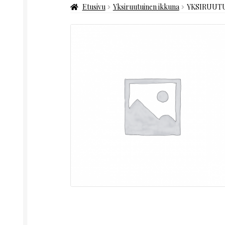
Etusivu
Yksiruutuinen ikkuna
YKSIRUUTU