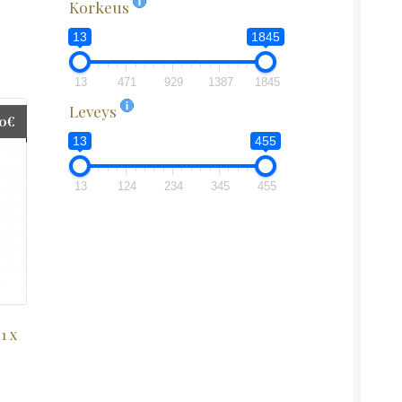
Korkeus
13
1845
13
471
929
1387
1845
Leveys
00
€
13
455
13
124
234
345
455
1 x