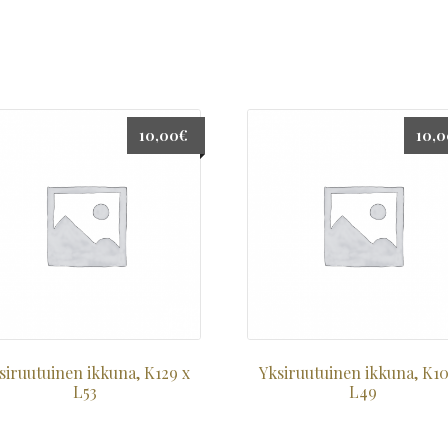
10,00
€
10,
siruutuinen ikkuna, K129 x
Yksiruutuinen ikkuna, K10
L53
L49