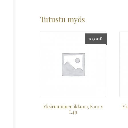
Tutustu myös
10,00
€
Yksiruutuinen ikkuna, K101 x
Yk
L49