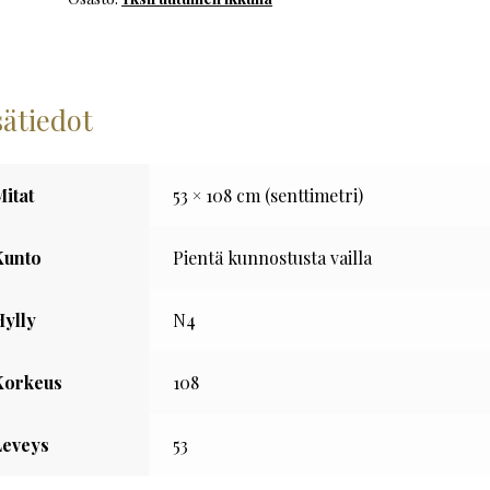
määrä
sätiedot
Mitat
53 × 108 cm (senttimetri)
Kunto
Pientä kunnostusta vailla
Hylly
N4
Korkeus
108
Leveys
53