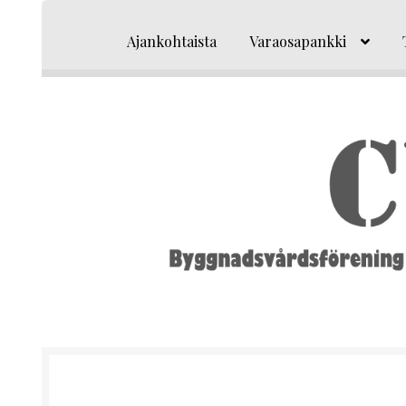
Siirry
Siirry
navigointiin
sisältöön
Ajankohtaista
Varaosapankki