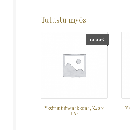
Tutustu myös
10,00
€
Yksiruutuinen ikkuna, K42 x
Yk
L67