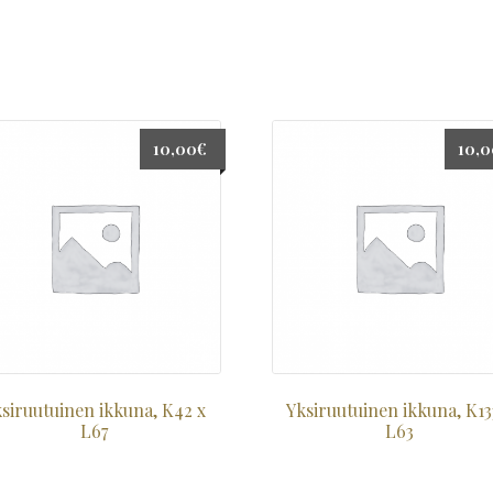
10,00
€
10,
siruutuinen ikkuna, K42 x
Yksiruutuinen ikkuna, K13
L67
L63