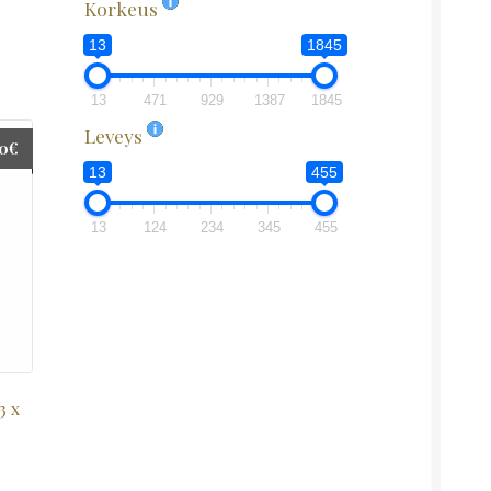
Korkeus
13
1845
13
471
929
1387
1845
Leveys
00
€
13
455
13
124
234
345
455
3 x