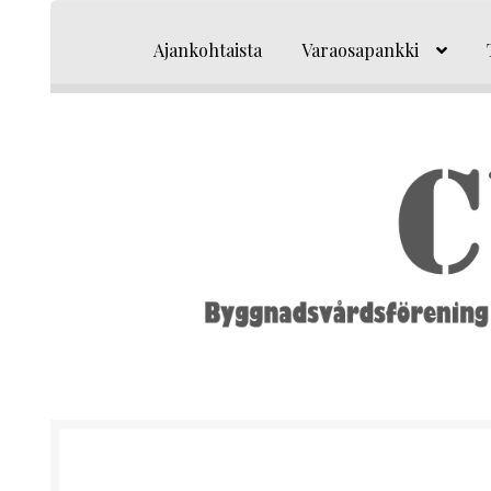
Siirry
Siirry
navigointiin
sisältöön
Ajankohtaista
Varaosapankki