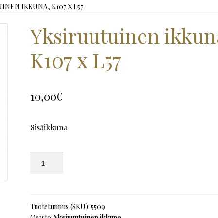
INEN IKKUNA, K107 X L57
Yksiruutuinen ikkun
K107 x L57
10,00
€
Sisäikkuna
Yksiruutuinen
ikkuna,
K107
x
L57
Tuotetunnus (SKU):
5509
Osasto:
Yksiruutuinen ikkuna