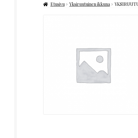
Etusivu
Yksiruutuinen ikkuna
YKSIRUUTU