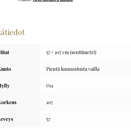
määrä
sätiedot
Mitat
57 × 107 cm (senttimetri)
Kunto
Pientä kunnostusta vailla
Hylly
O11
Korkeus
107
Leveys
57