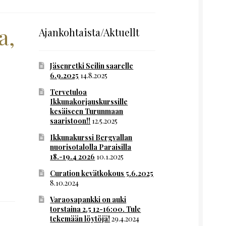
a,
Ajankohtaista/Aktuellt
Jäsenretki Seilin saarelle
6.9.2025
14.8.2025
Tervetuloa
Ikkunakorjauskurssille
kesäiseen Turunmaan
saaristoon!!
12.5.2025
Ikkunakurssi Bergvallan
nuorisotalolla Paraisilla
18.-19.4 2026
10.1.2025
Curation kevätkokous 5.6.2025
8.10.2024
Varaosapankki on auki
torstaina 2.5 12-16:00. Tule
tekemään löytöjä!
29.4.2024