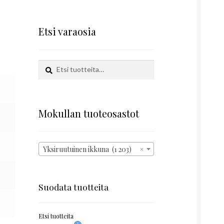
Etsi varaosia
Etsi:
Haku
Mokullan tuoteosastot
Yksiruutuinen ikkuna (1 203)
×
Suodata tuotteita
Etsi tuotteita