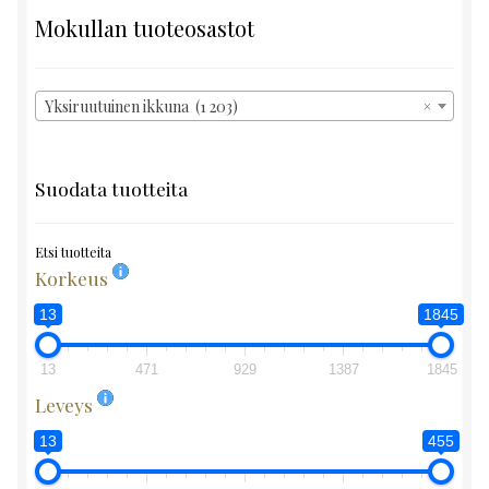
Mokullan tuoteosastot
Yksiruutuinen ikkuna (1 203)
×
Suodata tuotteita
Etsi tuotteita
Korkeus
13
1845
13
471
929
1387
1845
Leveys
13
455