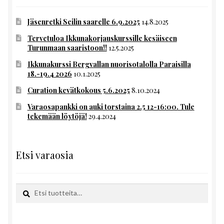
Jäsenretki Seilin saarelle 6.9.2025
14.8.2025
Tervetuloa Ikkunakorjauskurssille kesäiseen
Turunmaan saaristoon!!
12.5.2025
Ikkunakurssi Bergvallan nuorisotalolla Paraisilla
18.-19.4 2026
10.1.2025
Curation kevätkokous 5.6.2025
8.10.2024
Varaosapankki on auki torstaina 2.5 12-16:00. Tule
tekemään löytöjä!
29.4.2024
Etsi varaosia
Etsi:
Haku