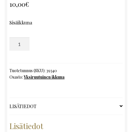
10,00
€
Sisäikkuna
Yksiruutuinen
ikkuna,
K107
x
L52
Tuotetunnus (SKU):
39340
Osasto:
Yksiruutuinen ikkuna
määrä
LISÄTIEDOT
Lisätiedot