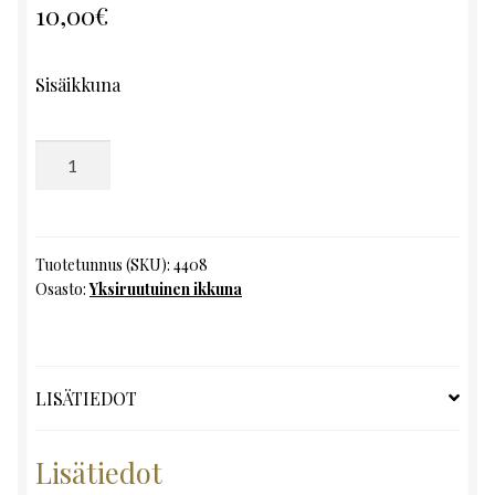
10,00
€
Sisäikkuna
Yksiruutuinen
ikkuna,
K107
x
L51
Tuotetunnus (SKU):
4408
Osasto:
Yksiruutuinen ikkuna
määrä
LISÄTIEDOT
Lisätiedot