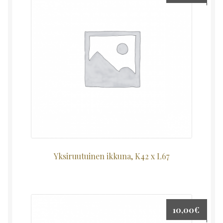
Yksiruutuinen ikkuna, K42 x L67
10,00
€