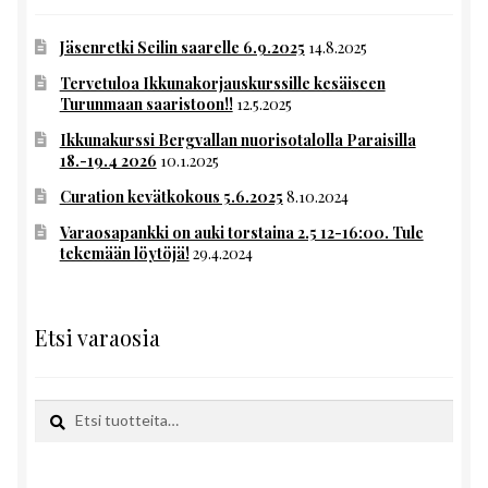
Jäsenretki Seilin saarelle 6.9.2025
14.8.2025
Tervetuloa Ikkunakorjauskurssille kesäiseen
Turunmaan saaristoon!!
12.5.2025
Ikkunakurssi Bergvallan nuorisotalolla Paraisilla
18.-19.4 2026
10.1.2025
Curation kevätkokous 5.6.2025
8.10.2024
Varaosapankki on auki torstaina 2.5 12-16:00. Tule
tekemään löytöjä!
29.4.2024
Etsi varaosia
Etsi:
Haku