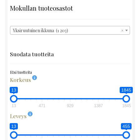
Mokullan tuoteosastot
Yksiruutuinen ikkuna (1 203)
×
Suodata tuotteita
Etsi tuotteita
Korkeus
13
1845
13
471
929
1387
1845
Leveys
13
455