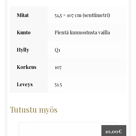
Mitat
51,5 × 107 cm (senttimetri)
Kunto
Pientä kunnostusta vailla
Hylly
Q1
Korkeus
107
Leveys
51.5
Tutustu myös
10,00
€