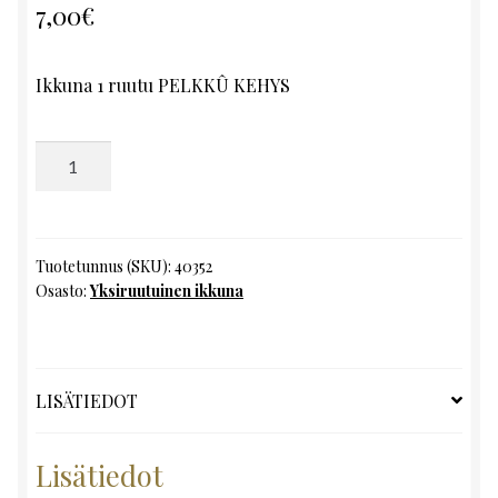
7,00
€
Ikkuna 1 ruutu PELKKÛ KEHYS
Yksiruutuinen
ikkuna,
K107
x
L51.5
Tuotetunnus (SKU):
40352
Osasto:
Yksiruutuinen ikkuna
määrä
LISÄTIEDOT
Lisätiedot