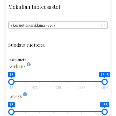
Mokullan tuoteosastot
Yksiruutuinen ikkuna (1 203)
×
Suodata tuotteita
Etsi tuotteita
Korkeus
13
1845
13
471
929
1387
1845
Leveys
13
455