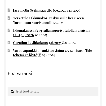
Jäsenretki Seilin saarelle 6.9.2025
14.8.2025
Tervetuloa Ikkunakorjauskurssille kesäiseen
Turunmaan saaristoon!!
12.5.2025
Ikkunakurssi Bergvallan nuorisotalolla Paraisilla
18.-19.4 2026
10.1.2025
Curation kevätkokous 5.6.2025
8.10.2024
Varaosapankki on auki torstaina 2.5 12-16:00. Tule
tekemään löytöjä!
29.4.2024
Etsi varaosia
Etsi:
Haku