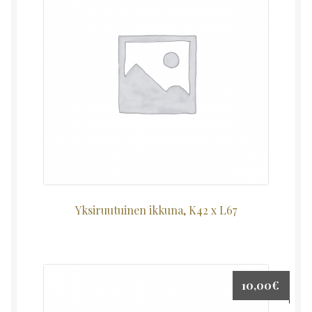
Yksiruutuinen ikkuna, K42 x L67
10,00
€