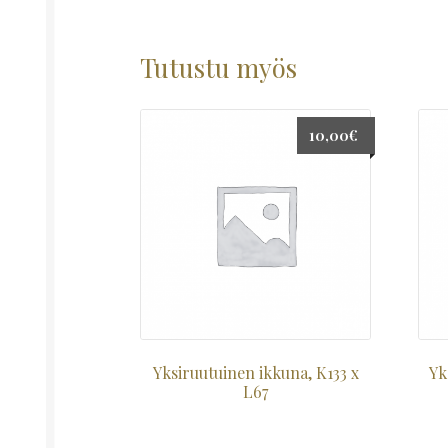
Tutustu myös
10,00
€
Yksiruutuinen ikkuna, K133 x
Yk
L67