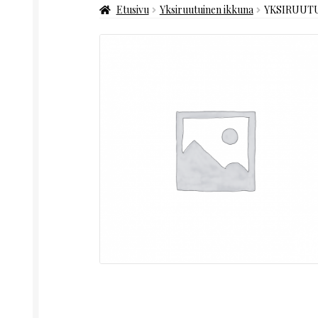
Etusivu
Yksiruutuinen ikkuna
YKSIRUUTU