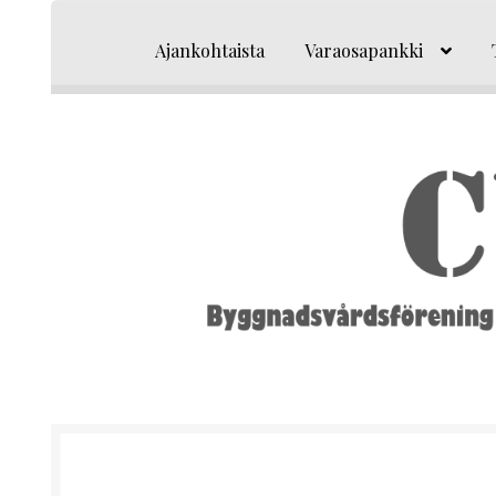
Siirry
Siirry
navigointiin
sisältöön
Ajankohtaista
Varaosapankki