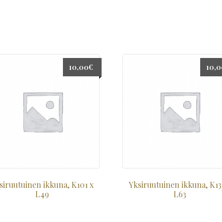
10,00
€
10,
siruutuinen ikkuna, K101 x
Yksiruutuinen ikkuna, K13
L49
L63