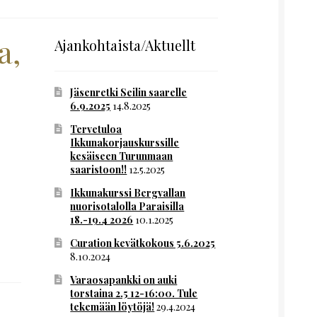
a,
Ajankohtaista/Aktuellt
Jäsenretki Seilin saarelle
6.9.2025
14.8.2025
Tervetuloa
Ikkunakorjauskurssille
kesäiseen Turunmaan
saaristoon!!
12.5.2025
Ikkunakurssi Bergvallan
nuorisotalolla Paraisilla
18.-19.4 2026
10.1.2025
Curation kevätkokous 5.6.2025
8.10.2024
Varaosapankki on auki
torstaina 2.5 12-16:00. Tule
tekemään löytöjä!
29.4.2024