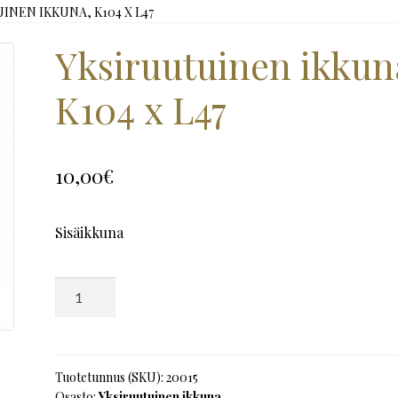
INEN IKKUNA, K104 X L47
Yksiruutuinen ikkun
K104 x L47
10,00
€
Sisäikkuna
Yksiruutuinen
ikkuna,
K104
x
L47
Tuotetunnus (SKU):
20015
Osasto:
Yksiruutuinen ikkuna