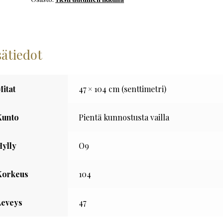
määrä
sätiedot
Mitat
47 × 104 cm (senttimetri)
Kunto
Pientä kunnostusta vailla
Hylly
O9
Korkeus
104
Leveys
47