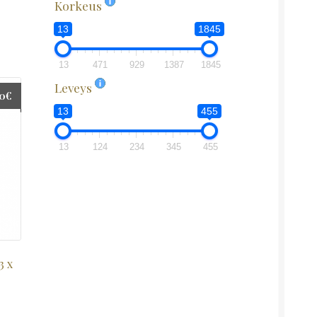
Korkeus
13
1845
13
471
929
1387
1845
Leveys
00
€
13
455
13
124
234
345
455
3 x