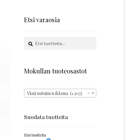
Etsi varaosia
Etsi:
Haku
Mokullan tuoteosastot
Yksiruutuinen ikkuna (1 203)
×
Suodata tuotteita
Etsi tuotteita