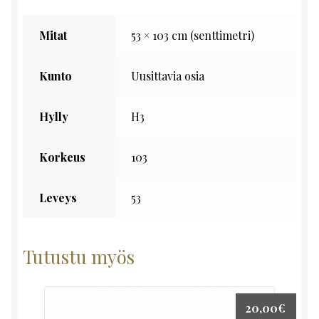
Mitat
53 × 103 cm (senttimetri)
Kunto
Uusittavia osia
Hylly
H3
Korkeus
103
Leveys
53
Tutustu myös
20,00
€