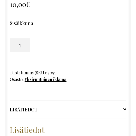
10,00
€
Sisäikkuna
Yksiruutuinen
ikkuna,
K103
x
L53
Tuotetunnus (SKU):
3051
Osasto:
Yksiruutuinen ikkuna
määrä
LISÄTIEDOT
Lisätiedot