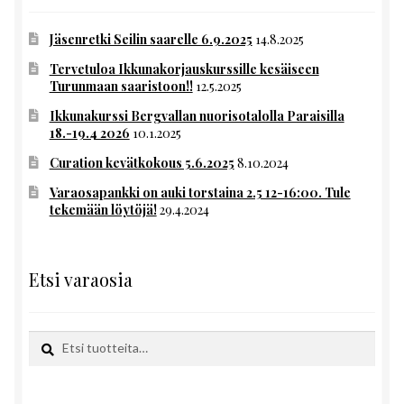
Jäsenretki Seilin saarelle 6.9.2025
14.8.2025
Tervetuloa Ikkunakorjauskurssille kesäiseen
Turunmaan saaristoon!!
12.5.2025
Ikkunakurssi Bergvallan nuorisotalolla Paraisilla
18.-19.4 2026
10.1.2025
Curation kevätkokous 5.6.2025
8.10.2024
Varaosapankki on auki torstaina 2.5 12-16:00. Tule
tekemään löytöjä!
29.4.2024
Etsi varaosia
Etsi:
Haku