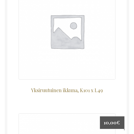
Yksiruutuinen ikkuna, K101 x L49
10,00
€