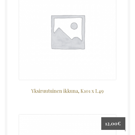
Yksiruutuinen ikkuna, K101 x L49
12,00
€