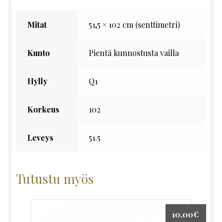
Mitat
51,5 × 102 cm (senttimetri)
Kunto
Pientä kunnostusta vailla
Hylly
Q1
Korkeus
102
Leveys
51.5
Tutustu myös
10,00
€