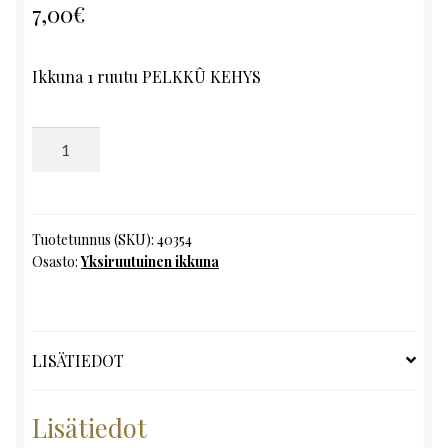
7,00
€
Ikkuna 1 ruutu PELKKÛ KEHYS
Yksiruutuinen
ikkuna,
K102
x
L51.5
Tuotetunnus (SKU):
40354
Osasto:
Yksiruutuinen ikkuna
määrä
LISÄTIEDOT
Lisätiedot