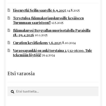
Jäsenretki Seilin saarelle 6.9.2025
14.8.2025
Tervetuloa Ikkunakorjauskurssille kesäiseen
Turunmaan saaristoon!!
12.5.2025
Ikkunakurssi Bergvallan nuorisotalolla Paraisilla
18.-19.4 2026
10.1.2025
Curation kevätkokous 5.6.2025
8.10.2024
Varaosapankki on auki torstaina 2.5 12-16:00. Tule
tekemään löytöjä!
29.4.2024
Etsi varaosia
Etsi:
Haku