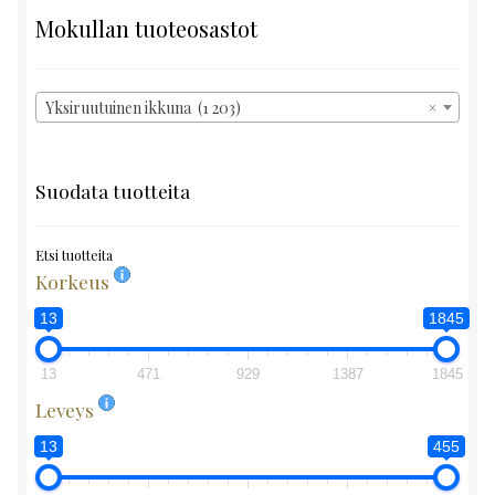
Mokullan tuoteosastot
Yksiruutuinen ikkuna (1 203)
×
Suodata tuotteita
Etsi tuotteita
Korkeus
13
1845
13
471
929
1387
1845
Leveys
13
455