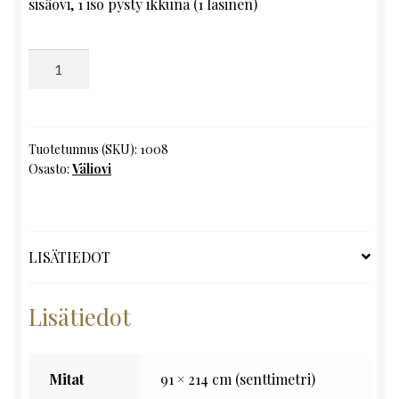
sisäovi, 1 iso pysty ikkuna (1 lasinen)
Väliovi,
K214
x
L91
määrä
Tuotetunnus (SKU):
1008
Osasto:
Väliovi
LISÄTIEDOT
Lisätiedot
Mitat
91 × 214 cm (senttimetri)