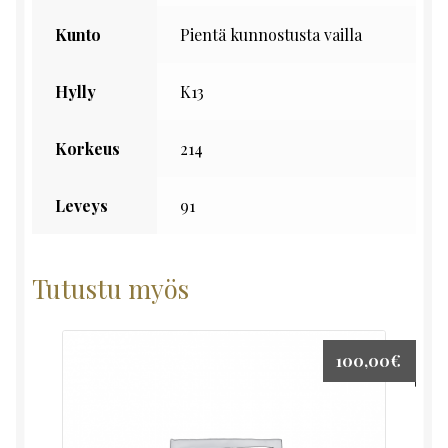
Kunto
Pientä kunnostusta vailla
Hylly
K13
Korkeus
214
Leveys
91
Tutustu myös
100,00
€