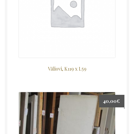
Väliovi, K119 x L59
40,00
€