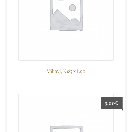
Väliovi, K187 x L90
5,00
€