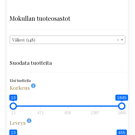
Mokullan tuoteosastot
Väliovi (148)
×
Suodata tuotteita
Etsi tuotteita
Korkeus
13
1845
13
471
929
1387
1845
Leveys
13
455