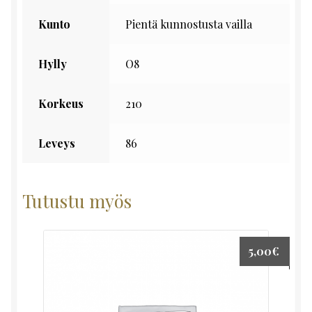
Kunto
Pientä kunnostusta vailla
Hylly
O8
Korkeus
210
Leveys
86
Tutustu myös
5,00
€