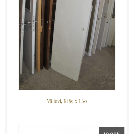
Väliovi, K189 x L60
20,00
€