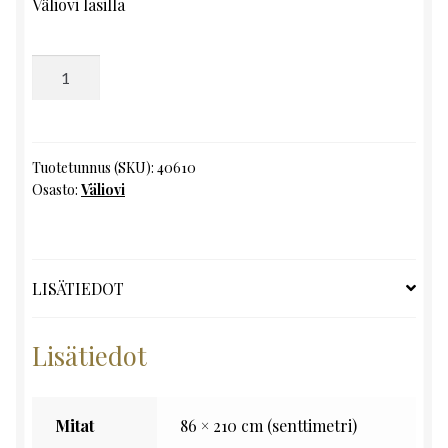
Väliovi lasilla
Väliovi,
K210
x
L86
määrä
Tuotetunnus (SKU):
40610
Osasto:
Väliovi
LISÄTIEDOT
Lisätiedot
Mitat
86 × 210 cm (senttimetri)