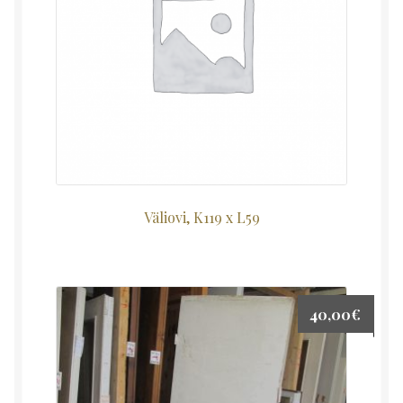
Väliovi, K119 x L59
40,00
€