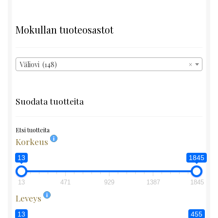
Mokullan tuoteosastot
Väliovi (148)
×
Suodata tuotteita
Etsi tuotteita
Korkeus
13
1845
13
471
929
1387
1845
Leveys
13
455