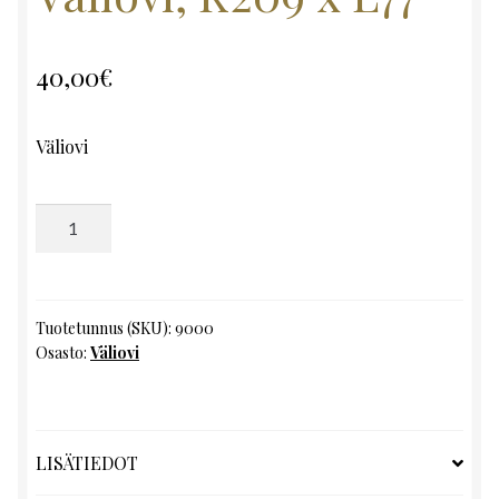
40,00
€
Väliovi
Väliovi,
K209
x
L77
määrä
Tuotetunnus (SKU):
9000
Osasto:
Väliovi
LISÄTIEDOT