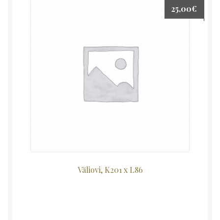
25,00
€
Väliovi, K201 x L86