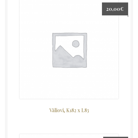
20,00
€
Väliovi, K182 x L83