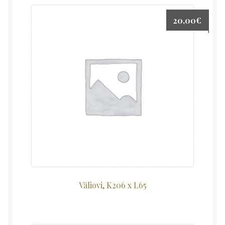
20,00
€
Väliovi, K206 x L65