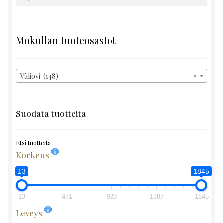
Mokullan tuoteosastot
Väliovi (148)
×
Suodata tuotteita
Etsi tuotteita
Korkeus
13
1845
13
471
929
1387
1845
Leveys