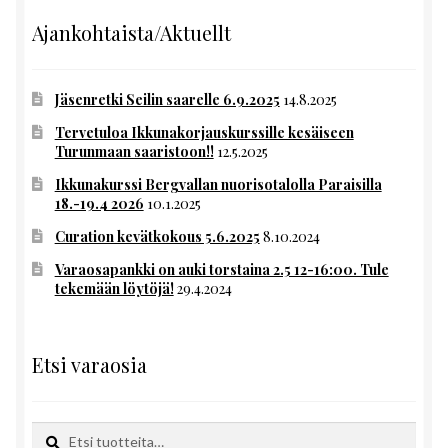
Ajankohtaista/Aktuellt
Jäsenretki Seilin saarelle 6.9.2025
14.8.2025
Tervetuloa Ikkunakorjauskurssille kesäiseen
Turunmaan saaristoon!!
12.5.2025
Ikkunakurssi Bergvallan nuorisotalolla Paraisilla
18.-19.4 2026
10.1.2025
Curation kevätkokous 5.6.2025
8.10.2024
Varaosapankki on auki torstaina 2.5 12-16:00. Tule
tekemään löytöjä!
29.4.2024
Etsi varaosia
Etsi:
Haku