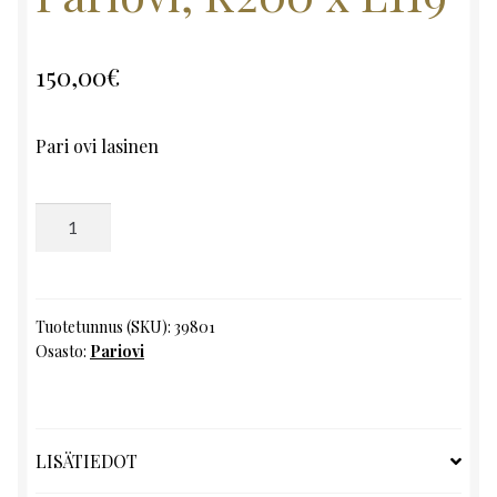
150,00
€
Pari ovi lasinen
Pariovi,
K200
x
L119
määrä
Tuotetunnus (SKU):
39801
Osasto:
Pariovi
LISÄTIEDOT