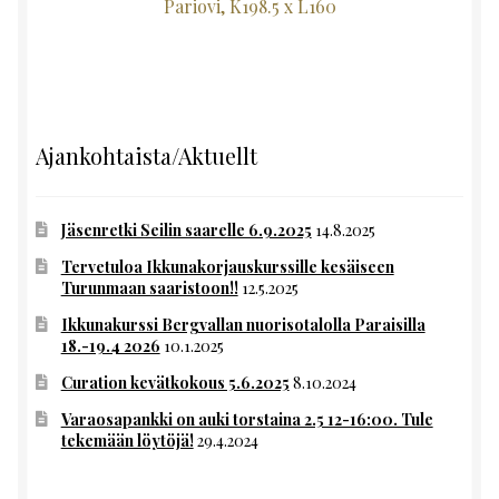
Pariovi, K198.5 x L160
Ajankohtaista/Aktuellt
Jäsenretki Seilin saarelle 6.9.2025
14.8.2025
Tervetuloa Ikkunakorjauskurssille kesäiseen
Turunmaan saaristoon!!
12.5.2025
Ikkunakurssi Bergvallan nuorisotalolla Paraisilla
18.-19.4 2026
10.1.2025
Curation kevätkokous 5.6.2025
8.10.2024
Varaosapankki on auki torstaina 2.5 12-16:00. Tule
tekemään löytöjä!
29.4.2024