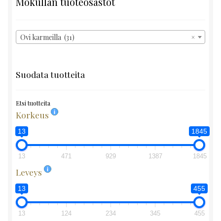
Mokullan tuoteosastot
Ovi karmeilla (31)
×
Suodata tuotteita
Etsi tuotteita
Korkeus
13
1845
13
471
929
1387
1845
Leveys
13
455
13
124
234
345
455