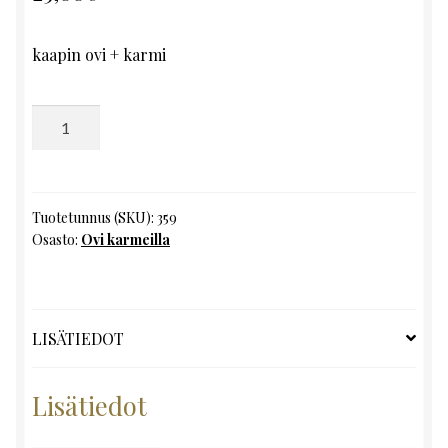
kaapin ovi + karmi
Ovi
karmeilla,
K189
x
L59
Tuotetunnus (SKU):
359
Osasto:
Ovi karmeilla
määrä
LISÄTIEDOT
Lisätiedot