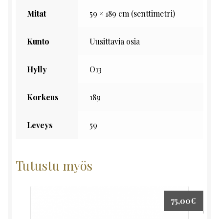
Mitat
59 × 189 cm (senttimetri)
Kunto
Uusittavia osia
Hylly
O13
Korkeus
189
Leveys
59
Tutustu myös
75,00
€