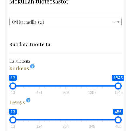
Mokullan tuoteosastot
Ovi karmeilla (31)
×
Suodata tuotteita
Etsi tuotteita
Korkeus
13
1845
13
471
929
1387
1845
Leveys
13
455
13
124
234
345
455