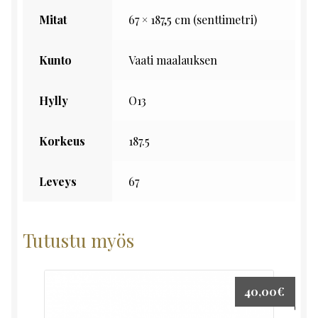
Mitat
67 × 187,5 cm (senttimetri)
Kunto
Vaati maalauksen
Hylly
O13
Korkeus
187.5
Leveys
67
Tutustu myös
40,00
€