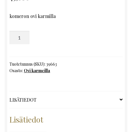
komeron ovi karmilla
Ovi
karmeilla,
K187.5
x
L67
Tuotetunnus (SKU):
39663
Osasto:
Ovi karmeilla
määrä
LISÄTIEDOT
Lisätiedot