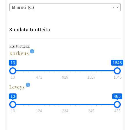
Muu ovi (52)
×
Suodata tuotteita
Etsi tuotteita
Korkeus
13
1845
13
471
929
1387
1845
Leveys
13
455
13
124
234
345
455