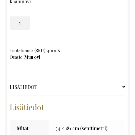
kaapinovi
Muu
ovi,
K181
x
L54
Tuotetunnus (SKU):
40008
Osasto:
Muu ovi
määrä
LISÄTIEDOT
Lisätiedot
Mitat
54 × 181 cm (senttimetri)