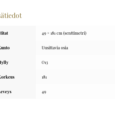
sätiedot
Mitat
49 × 181 cm (senttimetri)
Kunto
Uusittavia osia
Hylly
O13
Korkeus
181
Leveys
49