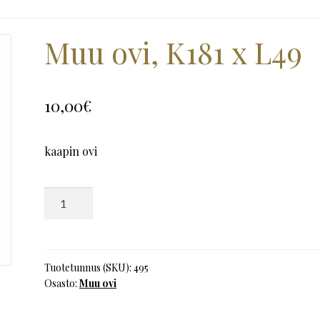
Muu ovi, K181 x L49
10,00
€
kaapin ovi
Muu
ovi,
K181
x
L49
Tuotetunnus (SKU):
495
Osasto:
Muu ovi
määrä