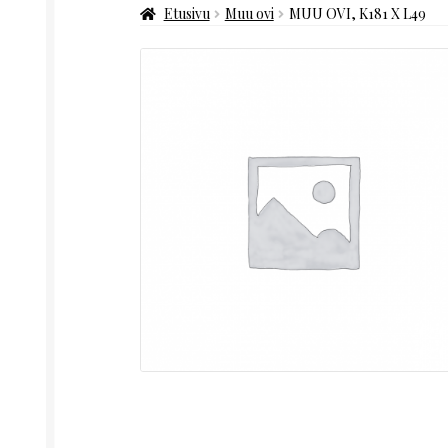
Etusivu
Muu ovi
MUU OVI, K181 X L49