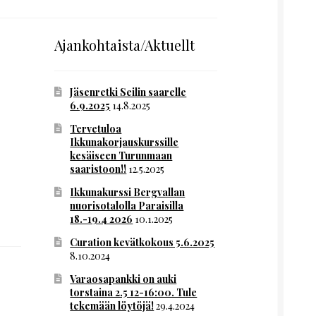
Ajankohtaista/Aktuellt
Jäsenretki Seilin saarelle
6.9.2025
14.8.2025
Tervetuloa
Ikkunakorjauskurssille
kesäiseen Turunmaan
saaristoon!!
12.5.2025
Ikkunakurssi Bergvallan
nuorisotalolla Paraisilla
18.-19.4 2026
10.1.2025
Curation kevätkokous 5.6.2025
8.10.2024
Varaosapankki on auki
torstaina 2.5 12-16:00. Tule
tekemään löytöjä!
29.4.2024