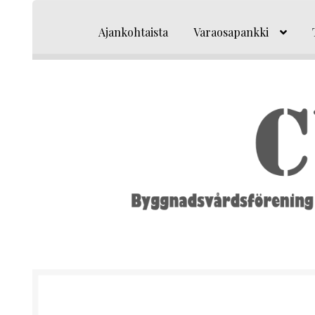
Siirry
Siirry
navigointiin
sisältöön
Ajankohtaista
Varaosapankki