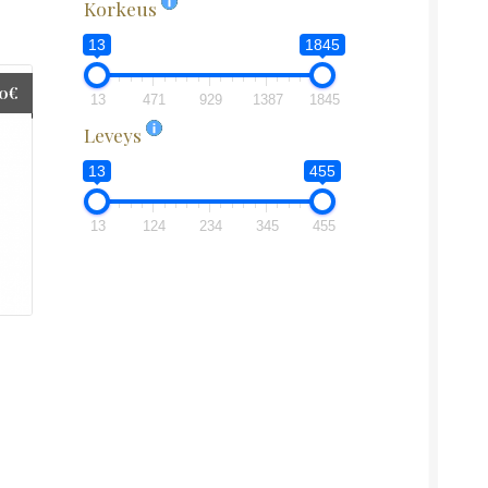
Korkeus
13
1845
00
€
13
471
929
1387
1845
Leveys
13
455
13
124
234
345
455