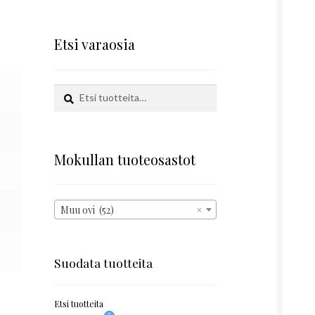
Etsi varaosia
Etsi:
Haku
Mokullan tuoteosastot
Muu ovi (52)
×
Suodata tuotteita
Etsi tuotteita