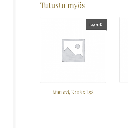
Tutustu myös
12,00
€
Muu ovi, K208 x L58