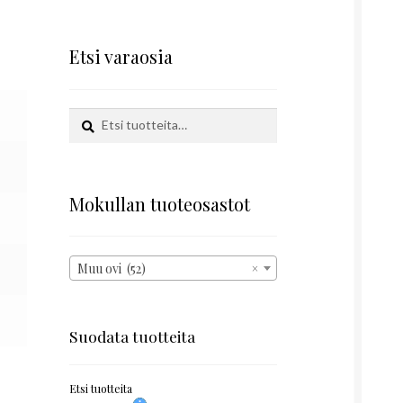
Etsi varaosia
Etsi:
Haku
Mokullan tuoteosastot
Muu ovi (52)
×
Suodata tuotteita
Etsi tuotteita