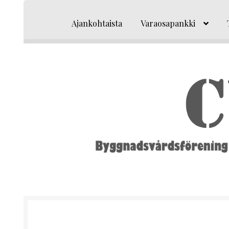
Siirry
Siirry
navigointiin
sisältöön
Ajankohtaista
Varaosapankki