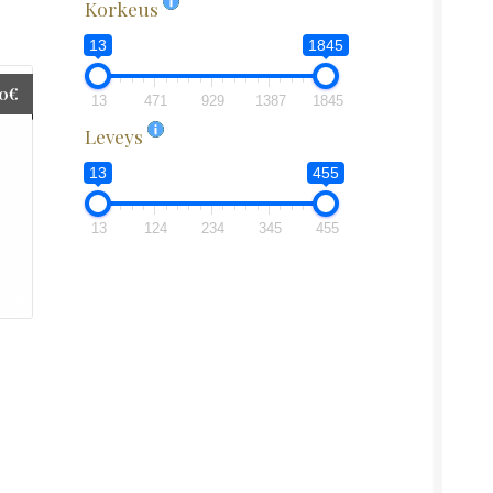
Korkeus
13
1845
00
€
13
471
929
1387
1845
Leveys
13
455
13
124
234
345
455