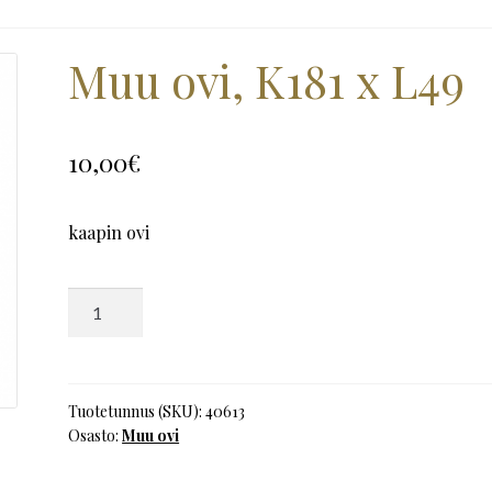
Muu ovi, K181 x L49
10,00
€
kaapin ovi
Muu
ovi,
K181
x
L49
Tuotetunnus (SKU):
40613
Osasto:
Muu ovi
määrä