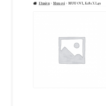
Etusivu
Muu ovi
MUU OVI, K181 X L49