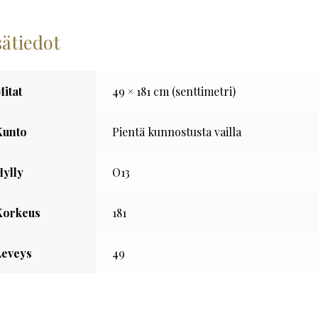
sätiedot
Mitat
49 × 181 cm (senttimetri)
Kunto
Pientä kunnostusta vailla
Hylly
O13
Korkeus
181
Leveys
49