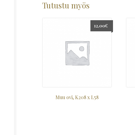
Tutustu myös
12,00
€
Muu ovi, K208 x L58