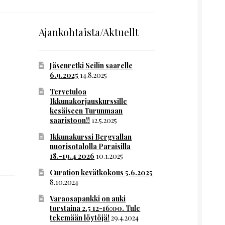
Ajankohtaista/Aktuellt
Jäsenretki Seilin saarelle
6.9.2025
14.8.2025
Tervetuloa
Ikkunakorjauskurssille
kesäiseen Turunmaan
saaristoon!!
12.5.2025
Ikkunakurssi Bergvallan
nuorisotalolla Paraisilla
18.-19.4 2026
10.1.2025
Curation kevätkokous 5.6.2025
8.10.2024
Varaosapankki on auki
torstaina 2.5 12-16:00. Tule
tekemään löytöjä!
29.4.2024