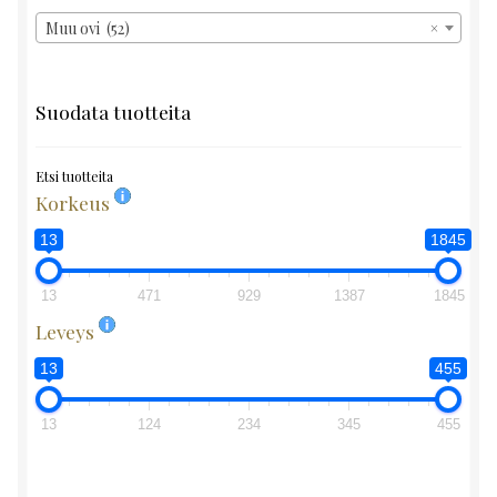
Muu ovi (52)
×
Suodata tuotteita
Etsi tuotteita
Korkeus
13
1845
13
471
929
1387
1845
Leveys
13
455
13
124
234
345
455