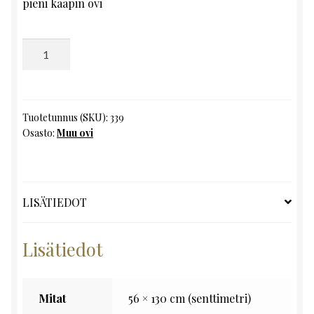
pieni kaapin ovi
Muu
ovi,
K130
x
L56
Tuotetunnus (SKU):
339
Osasto:
Muu ovi
määrä
LISÄTIEDOT
Lisätiedot
Mitat
56 × 130 cm (senttimetri)