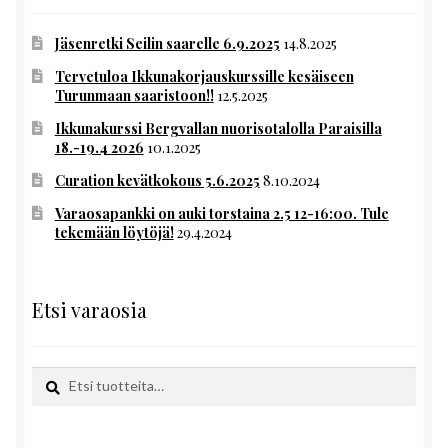
Jäsenretki Seilin saarelle 6.9.2025
14.8.2025
Tervetuloa Ikkunakorjauskurssille kesäiseen
Turunmaan saaristoon!!
12.5.2025
Ikkunakurssi Bergvallan nuorisotalolla Paraisilla
18.-19.4 2026
10.1.2025
Curation kevätkokous 5.6.2025
8.10.2024
Varaosapankki on auki torstaina 2.5 12-16:00. Tule
tekemään löytöjä!
29.4.2024
Etsi varaosia
Etsi:
Haku