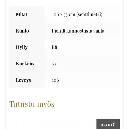
Mitat
106 × 53 cm (senttimetri)
Kunto
Pientä kunnostusta vailla
Hylly
E8
Korkeus
53
Leveys
106
Tutustu myös
16,00
€