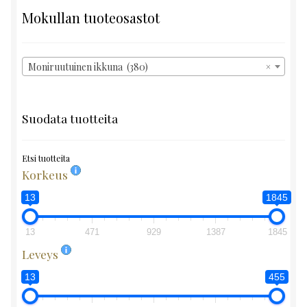
Mokullan tuoteosastot
Moniruutuinen ikkuna (380)
×
Suodata tuotteita
Etsi tuotteita
Korkeus
13
1845
13
471
929
1387
1845
Leveys
13
455