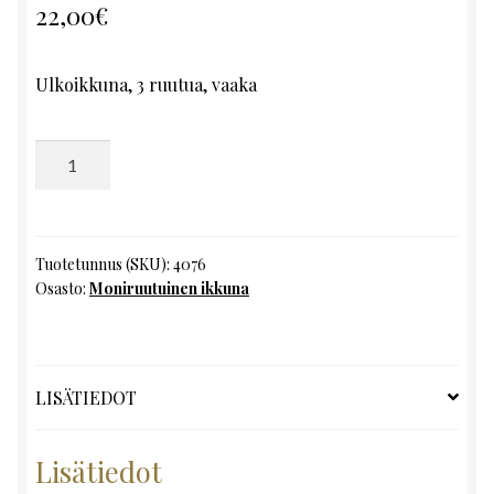
22,00
€
Ulkoikkuna, 3 ruutua, vaaka
Moniruutuinen
ikkuna,
K53
x
L106
Tuotetunnus (SKU):
4076
Osasto:
Moniruutuinen ikkuna
määrä
LISÄTIEDOT
Lisätiedot