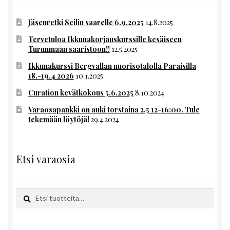
Jäsenretki Seilin saarelle 6.9.2025
14.8.2025
Tervetuloa Ikkunakorjauskurssille kesäiseen
Turunmaan saaristoon!!
12.5.2025
Ikkunakurssi Bergvallan nuorisotalolla Paraisilla
18.-19.4 2026
10.1.2025
Curation kevätkokous 5.6.2025
8.10.2024
Varaosapankki on auki torstaina 2.5 12-16:00. Tule
tekemään löytöjä!
29.4.2024
Etsi varaosia
Etsi:
Haku