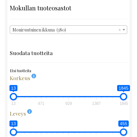
Mokullan tuoteosastot
Moniruutuinen ikkuna (380)
×
Suodata tuotteita
Etsi tuotteita
Korkeus
13
1845
13
471
929
1387
1845
Leveys
13
455