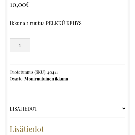
10,00
€
Ikkuna 2 ruutua PELKKÛ KEHYS
Moniruutuinen
ikkuna,
K153
x
L49
Tuotetunnus (SKU):
40411
Osasto:
Moniruutuinen ikkuna
määrä
LISÄTIEDOT
Lisätiedot