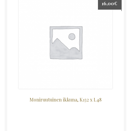
16,00
€
Moniruutuinen ikkuna, K132 x L48