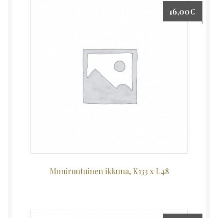
16,00
€
Moniruutuinen ikkuna, K133 x L48