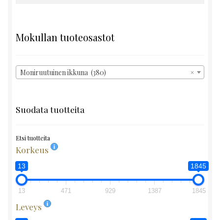
Mokullan tuoteosastot
Moniruutuinen ikkuna (380)
×
Suodata tuotteita
Etsi tuotteita
Korkeus
13
1845
13
471
929
1387
1845
Leveys