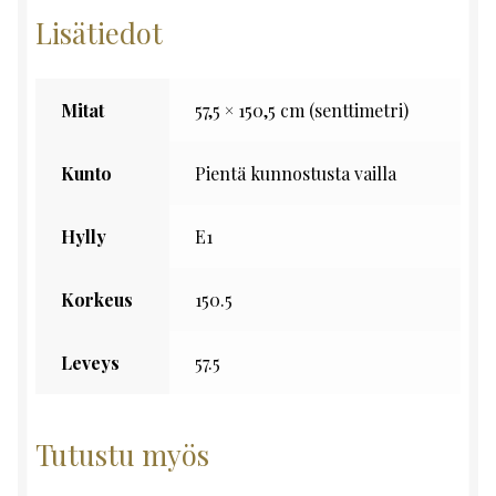
Lisätiedot
Mitat
57,5 × 150,5 cm (senttimetri)
Kunto
Pientä kunnostusta vailla
Hylly
E1
Korkeus
150.5
Leveys
57.5
Tutustu myös