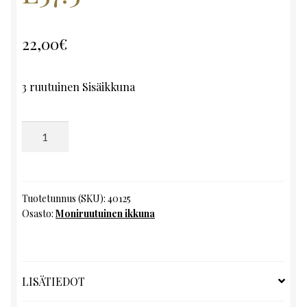
22,00
€
3 ruutuinen Sisäikkuna
Moniruutuinen
ikkuna,
K150.5
x
L57.5
Tuotetunnus (SKU):
40125
Osasto:
Moniruutuinen ikkuna
määrä
LISÄTIEDOT