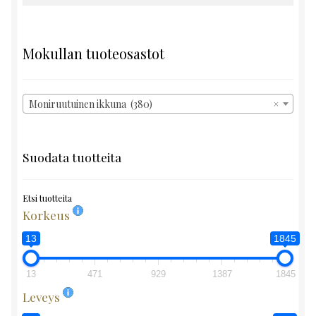
Mokullan tuoteosastot
Moniruutuinen ikkuna (380)
×
Suodata tuotteita
Etsi tuotteita
Korkeus
13
1845
13
471
929
1387
1845
Leveys