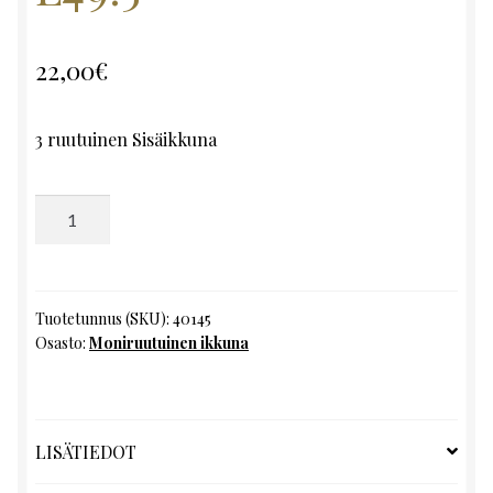
22,00
€
3 ruutuinen Sisäikkuna
Moniruutuinen
ikkuna,
K148.5
x
L49.5
Tuotetunnus (SKU):
40145
Osasto:
Moniruutuinen ikkuna
määrä
LISÄTIEDOT