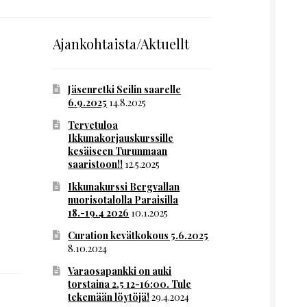
Ajankohtaista/Aktuellt
Jäsenretki Seilin saarelle
6.9.2025
14.8.2025
Tervetuloa
Ikkunakorjauskurssille
kesäiseen Turunmaan
saaristoon!!
12.5.2025
Ikkunakurssi Bergvallan
nuorisotalolla Paraisilla
18.-19.4 2026
10.1.2025
Curation kevätkokous 5.6.2025
8.10.2024
Varaosapankki on auki
torstaina 2.5 12-16:00. Tule
tekemään löytöjä!
29.4.2024