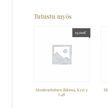
Tutustu myös
13,00
€
Moniruutuinen ikkuna, K136 x
Mo
L48