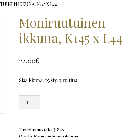
UINEN IKKUNA, K145 X L44
Moniruutuinen
ikkuna, K145 x L44
22,00
€
Sisäikkuna, pysty, 3 ruutua
Moniruutuinen
ikkuna,
K145
x
L44
Tuotetunnus (SKU):
838
Osasto:
Moniruutuinen ikkuna