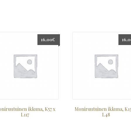
16,00
€
16,
niruutuinen ikkuna, K57 x
Moniruutuinen ikkuna, K13
L117
L48