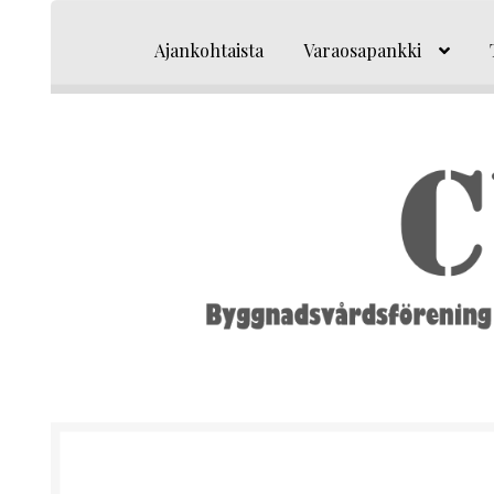
Siirry
Siirry
navigointiin
sisältöön
Ajankohtaista
Varaosapankki