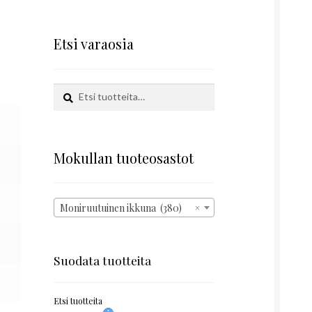
Etsi varaosia
Etsi:
Haku
Mokullan tuoteosastot
Moniruutuinen ikkuna (380)
×
Suodata tuotteita
Etsi tuotteita