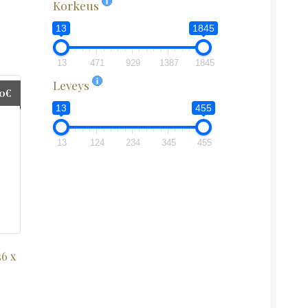
Korkeus
13
1845
13
471
929
1387
1845
Leveys
00
€
13
455
13
124
234
345
455
6 x