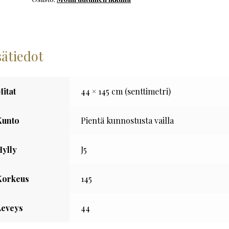
määrä
sätiedot
Mitat
44 × 145 cm (senttimetri)
Kunto
Pientä kunnostusta vailla
Hylly
J5
Korkeus
145
Leveys
44