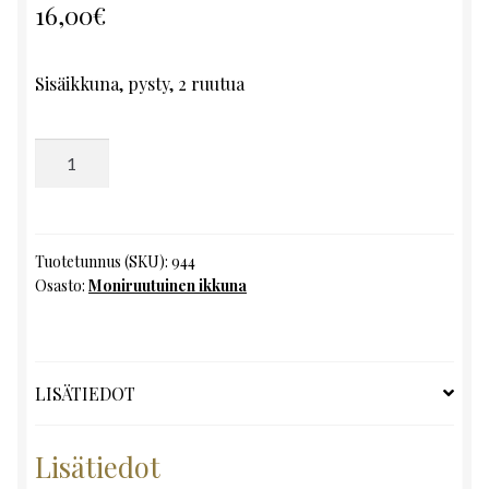
16,00
€
Sisäikkuna, pysty, 2 ruutua
Moniruutuinen
ikkuna,
K137
x
L46
Tuotetunnus (SKU):
944
Osasto:
Moniruutuinen ikkuna
määrä
LISÄTIEDOT
Lisätiedot