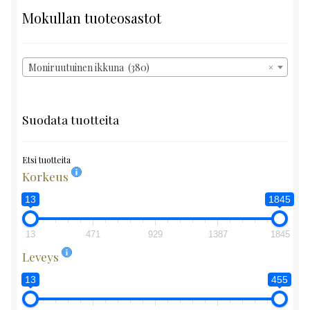
Mokullan tuoteosastot
Moniruutuinen ikkuna (380)
×
Suodata tuotteita
Etsi tuotteita
Korkeus
13
1845
13
471
929
1387
1845
Leveys
13
455