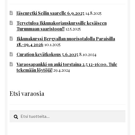
Jäsenretki Seilin saarelle 6.9.2025
14.8.2025
Tervetuloa Ikkunakorjauskurssille kesäiseen
Turunmaan saaristoon!!
12.5.2025
Ikkunakurssi Bergvallan nuorisotalolla Paraisilla
18.-19.4 2026
10.1.2025
Curation kevätkokous 5.6.2025
8.10.2024
Varaosapankki on auki torstaina 2.5 12-16:00. Tule
tekemään löytöjä!
29.4.2024
Etsi varaosia
Etsi:
Haku