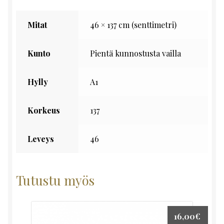
Mitat
46 × 137 cm (senttimetri)
Kunto
Pientä kunnostusta vailla
Hylly
A1
Korkeus
137
Leveys
46
Tutustu myös
16,00
€