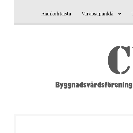
Siirry
Siirry
navigointiin
sisältöön
Ajankohtaista
Varaosapankki