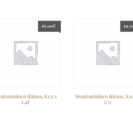
16,00
€
19,
niruutuinen ikkuna, K135 x
Moniruutuinen ikkuna, K1
L48
L72