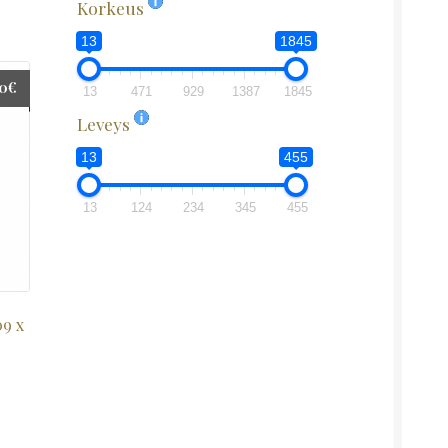
Korkeus
13
1845
00
€
13
471
929
1387
1845
Leveys
13
455
13
124
234
345
455
09 x