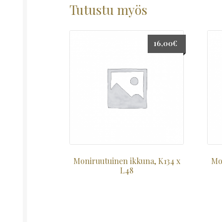
Tutustu myös
16,00
€
Moniruutuinen ikkuna, K134 x
Mo
L48