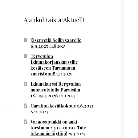
Ajankohtaista/Aktuellt
Jäsenretki Seilin saarelle
6.9.2025
14.8.2025
Tervetuloa
Ikkunakorjauskurssille
kesäiseen Turunmaan
saaristoon!!
12.5.2025
Ikkunakurssi Bergvallan
nuorisotalolla Paraisilla
18.-19.4 2026
10.1.2025
Curation kevätkokous 5.6.2025
8.10.2024
Varaosapankki on auki
torstaina 2.5 12-16:00. Tule
tekemään löytöjä!
29.4.2024