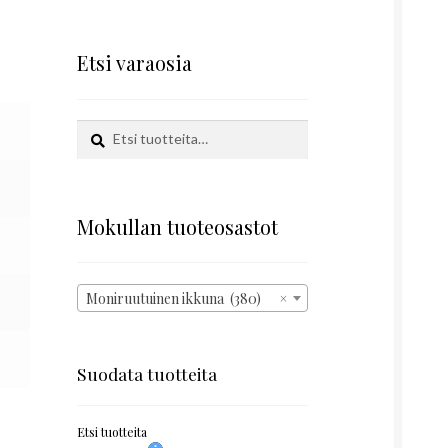
Etsi varaosia
Etsi:
Haku
Mokullan tuoteosastot
Moniruutuinen ikkuna (380)
×
Suodata tuotteita
Etsi tuotteita