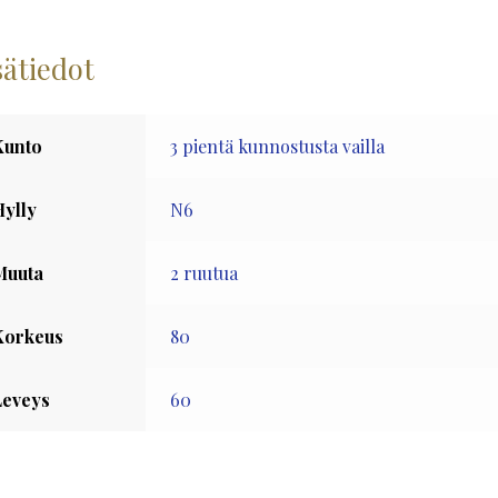
sätiedot
Kunto
3 pientä kunnostusta vailla
Hylly
N6
Muuta
2 ruutua
Korkeus
80
Leveys
60