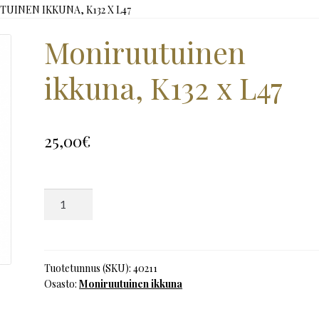
UINEN IKKUNA, K132 X L47
Moniruutuinen
ikkuna, K132 x L47
25,00
€
Moniruutuinen
ikkuna,
K132
x
L47
Tuotetunnus (SKU):
40211
Osasto:
Moniruutuinen ikkuna
määrä