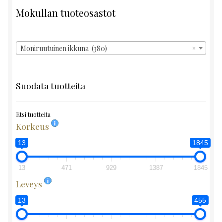
Mokullan tuoteosastot
Moniruutuinen ikkuna (380)
×
Suodata tuotteita
Etsi tuotteita
Korkeus
13
1845
13
471
929
1387
1845
Leveys
13
455