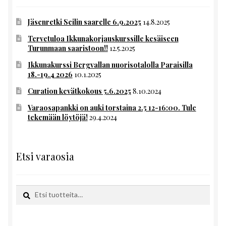
Jäsenretki Seilin saarelle 6.9.2025
14.8.2025
Tervetuloa Ikkunakorjauskurssille kesäiseen
Turunmaan saaristoon!!
12.5.2025
Ikkunakurssi Bergvallan nuorisotalolla Paraisilla
18.-19.4 2026
10.1.2025
Curation kevätkokous 5.6.2025
8.10.2024
Varaosapankki on auki torstaina 2.5 12-16:00. Tule
tekemään löytöjä!
29.4.2024
Etsi varaosia
Etsi:
Haku