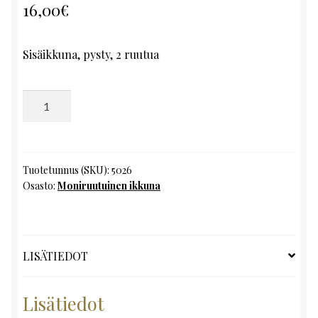
16,00
€
Sisäikkuna, pysty, 2 ruutua
Moniruutuinen
ikkuna,
K130
x
L48
Tuotetunnus (SKU):
5026
Osasto:
Moniruutuinen ikkuna
määrä
LISÄTIEDOT
Lisätiedot