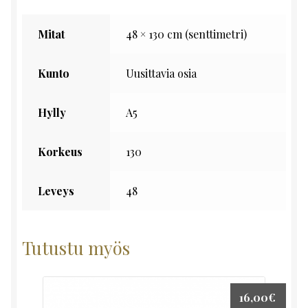
Mitat
48 × 130 cm (senttimetri)
Kunto
Uusittavia osia
Hylly
A5
Korkeus
130
Leveys
48
Tutustu myös
16,00
€