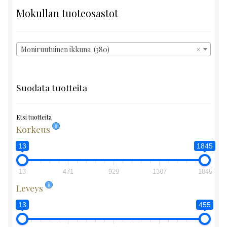
Mokullan tuoteosastot
Moniruutuinen ikkuna (380)
×
Suodata tuotteita
Etsi tuotteita
Korkeus
13
1845
13
471
929
1387
1845
Leveys
13
455