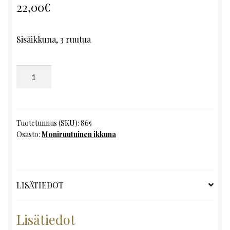
22,00
€
Sisäikkuna, 3 ruutua
Moniruutuinen
ikkuna,
K125
x
L54
Tuotetunnus (SKU):
865
Osasto:
Moniruutuinen ikkuna
määrä
LISÄTIEDOT
Lisätiedot