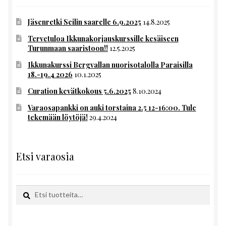
Jäsenretki Seilin saarelle 6.9.2025
14.8.2025
Tervetuloa Ikkunakorjauskurssille kesäiseen
Turunmaan saaristoon!!
12.5.2025
Ikkunakurssi Bergvallan nuorisotalolla Paraisilla
18.-19.4 2026
10.1.2025
Curation kevätkokous 5.6.2025
8.10.2024
Varaosapankki on auki torstaina 2.5 12-16:00. Tule
tekemään löytöjä!
29.4.2024
Etsi varaosia
Etsi:
Haku