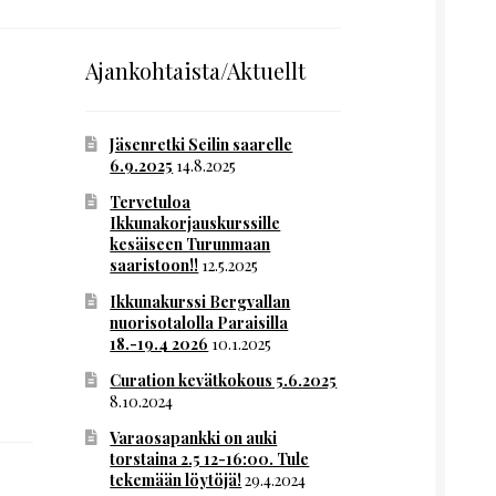
Ajankohtaista/Aktuellt
Jäsenretki Seilin saarelle
6.9.2025
14.8.2025
Tervetuloa
Ikkunakorjauskurssille
kesäiseen Turunmaan
saaristoon!!
12.5.2025
Ikkunakurssi Bergvallan
nuorisotalolla Paraisilla
18.-19.4 2026
10.1.2025
Curation kevätkokous 5.6.2025
8.10.2024
Varaosapankki on auki
torstaina 2.5 12-16:00. Tule
tekemään löytöjä!
29.4.2024