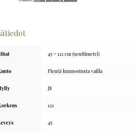
määrä
sätiedot
Mitat
45 × 121 cm (senttimetri)
Kunto
Pientä kunnostusta vailla
Hylly
J8
Korkeus
121
Leveys
45