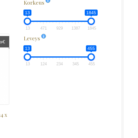
Korkeus
13
1845
13
471
929
1387
1845
Leveys
00
€
13
455
13
124
234
345
455
4 x