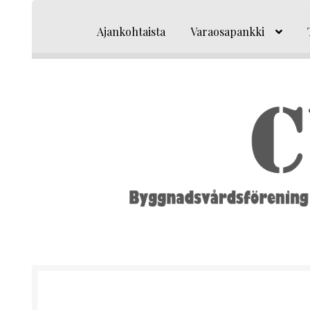
Siirry
Siirry
navigointiin
sisältöön
Ajankohtaista
Varaosapankki