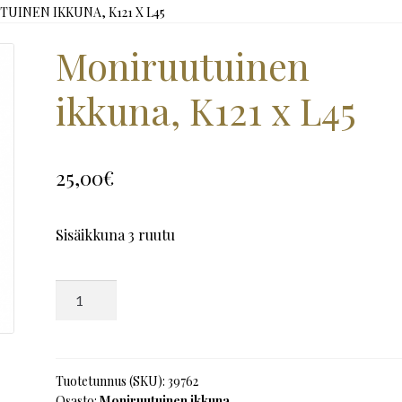
UINEN IKKUNA, K121 X L45
Moniruutuinen
ikkuna, K121 x L45
25,00
€
Sisäikkuna 3 ruutu
Moniruutuinen
ikkuna,
K121
x
L45
Tuotetunnus (SKU):
39762
Osasto:
Moniruutuinen ikkuna