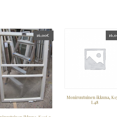
16,00
€
16,
Moniruutuinen ikkuna, K13
L48