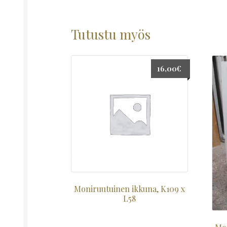
Tutustu myös
16,00
€
Moniruutuinen ikkuna, K109 x
L58