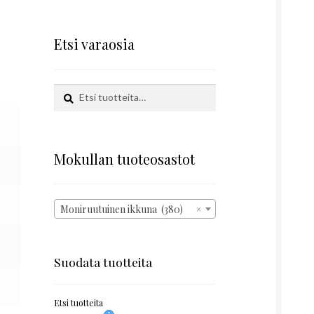
Etsi varaosia
Etsi:
Haku
Mokullan tuoteosastot
Moniruutuinen ikkuna (380)
×
Suodata tuotteita
Etsi tuotteita