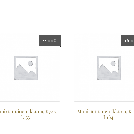
22,00
€
16,
niruutuinen ikkuna, K72 x
Moniruutuinen ikkuna, K5
L133
L164