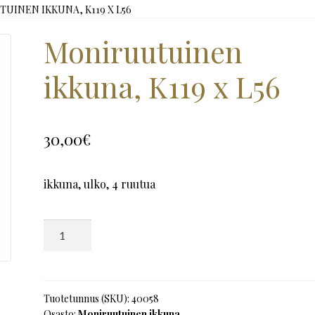
UINEN IKKUNA, K119 X L56
Moniruutuinen
ikkuna, K119 x L56
30,00
€
ikkuna, ulko, 4 ruutua
Moniruutuinen
ikkuna,
K119
x
L56
Tuotetunnus (SKU):
40058
Osasto:
Moniruutuinen ikkuna