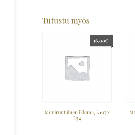
Tutustu myös
16,00
€
Moniruutuinen ikkuna, K107 x
Mo
L54