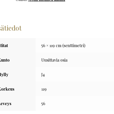
määrä
sätiedot
Mitat
56 × 119 cm (senttimetri)
Kunto
Uusittavia osia
Hylly
J4
Korkeus
119
Leveys
56