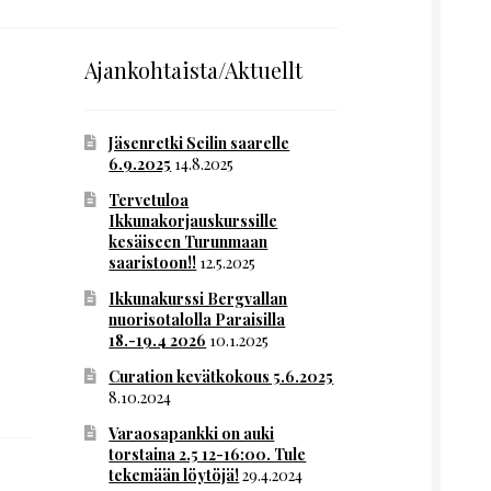
Ajankohtaista/Aktuellt
Jäsenretki Seilin saarelle
6.9.2025
14.8.2025
Tervetuloa
Ikkunakorjauskurssille
kesäiseen Turunmaan
saaristoon!!
12.5.2025
Ikkunakurssi Bergvallan
nuorisotalolla Paraisilla
18.-19.4 2026
10.1.2025
Curation kevätkokous 5.6.2025
8.10.2024
Varaosapankki on auki
torstaina 2.5 12-16:00. Tule
tekemään löytöjä!
29.4.2024