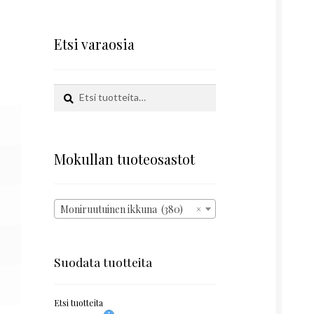
Etsi varaosia
Etsi:
Haku
Mokullan tuoteosastot
Moniruutuinen ikkuna (380)
×
Suodata tuotteita
Etsi tuotteita