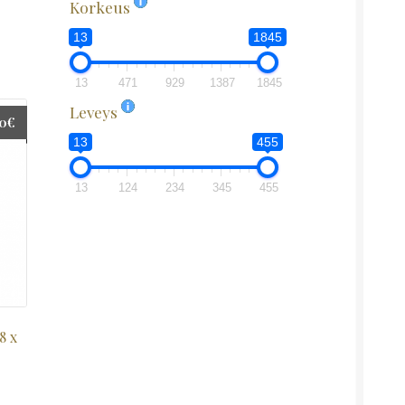
Korkeus
13
1845
13
471
929
1387
1845
Leveys
00
€
13
455
13
124
234
345
455
8 x