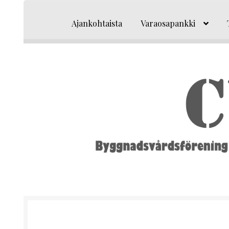
Siirry
Siirry
navigointiin
sisältöön
Ajankohtaista
Varaosapankki