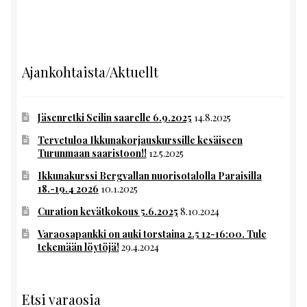
Ajankohtaista/Aktuellt
Jäsenretki Seilin saarelle 6.9.2025
14.8.2025
Tervetuloa Ikkunakorjauskurssille kesäiseen
Turunmaan saaristoon!!
12.5.2025
Ikkunakurssi Bergvallan nuorisotalolla Paraisilla
18.-19.4 2026
10.1.2025
Curation kevätkokous 5.6.2025
8.10.2024
Varaosapankki on auki torstaina 2.5 12-16:00. Tule
tekemään löytöjä!
29.4.2024
Etsi varaosia