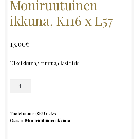
Moniruutuinen
ikkuna, K116 x L57
13,00
€
Ulkoikkuna,2 ruutua,1 lasi rikki
Moniruutuinen
ikkuna,
K116
x
L57
Tuotetunnus (SKU):
2670
Osasto:
Moniruutuinen ikkuna
määrä