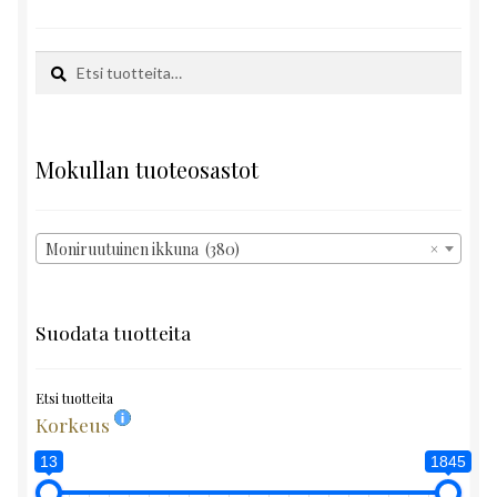
Etsi:
Haku
Mokullan tuoteosastot
Moniruutuinen ikkuna (380)
×
Suodata tuotteita
Etsi tuotteita
Korkeus
13
1845