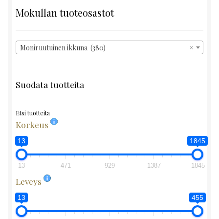
Mokullan tuoteosastot
Moniruutuinen ikkuna (380)
×
Suodata tuotteita
Etsi tuotteita
Korkeus
13
1845
13
471
929
1387
1845
Leveys
13
455