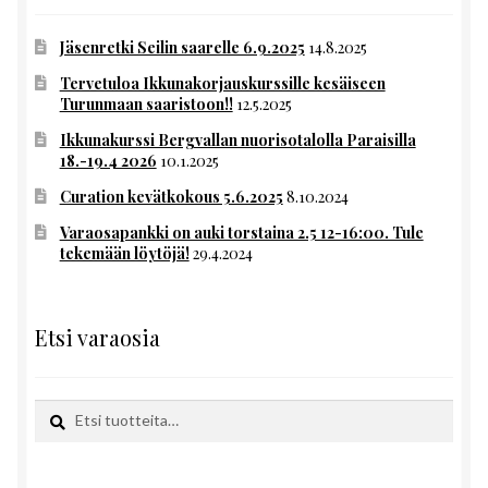
Jäsenretki Seilin saarelle 6.9.2025
14.8.2025
Tervetuloa Ikkunakorjauskurssille kesäiseen
Turunmaan saaristoon!!
12.5.2025
Ikkunakurssi Bergvallan nuorisotalolla Paraisilla
18.-19.4 2026
10.1.2025
Curation kevätkokous 5.6.2025
8.10.2024
Varaosapankki on auki torstaina 2.5 12-16:00. Tule
tekemään löytöjä!
29.4.2024
Etsi varaosia
Etsi:
Haku