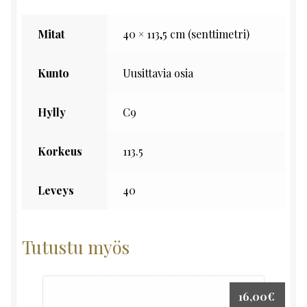
Mitat
40 × 113,5 cm (senttimetri)
Kunto
Uusittavia osia
Hylly
C9
Korkeus
113.5
Leveys
40
Tutustu myös
16,00
€