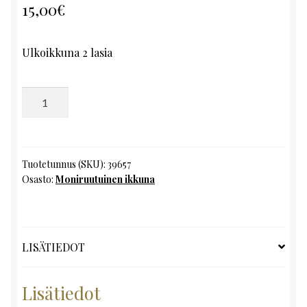
15,00
€
Ulkoikkuna 2 lasia
Moniruutuinen
ikkuna,
K113.5
x
L40
Tuotetunnus (SKU):
39657
Osasto:
Moniruutuinen ikkuna
määrä
LISÄTIEDOT
Lisätiedot