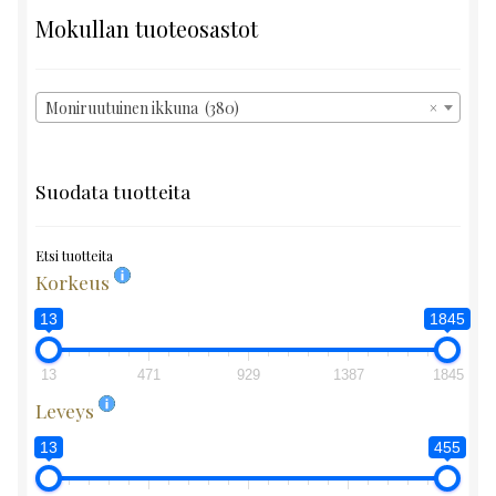
Mokullan tuoteosastot
Moniruutuinen ikkuna (380)
×
Suodata tuotteita
Etsi tuotteita
Korkeus
13
1845
13
471
929
1387
1845
Leveys
13
455