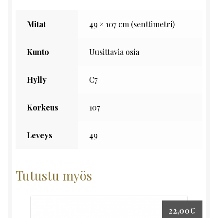
Mitat
49 × 107 cm (senttimetri)
Kunto
Uusittavia osia
Hylly
C7
Korkeus
107
Leveys
49
Tutustu myös
22,00
€