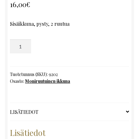
16,00
€
Sisäikkuna, pysty, 2 ruutua
Moniruutuinen
ikkuna,
K107
x
L49
Tuotetunnus (SKU):
9202
Osasto:
Moniruutuinen ikkuna
määrä
LISÄTIEDOT
Lisätiedot