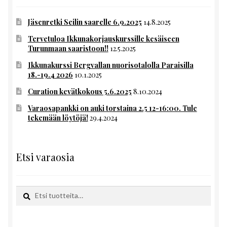
Jäsenretki Seilin saarelle 6.9.2025
14.8.2025
Tervetuloa Ikkunakorjauskurssille kesäiseen
Turunmaan saaristoon!!
12.5.2025
Ikkunakurssi Bergvallan nuorisotalolla Paraisilla
18.-19.4 2026
10.1.2025
Curation kevätkokous 5.6.2025
8.10.2024
Varaosapankki on auki torstaina 2.5 12-16:00. Tule
tekemään löytöjä!
29.4.2024
Etsi varaosia
Etsi:
Haku