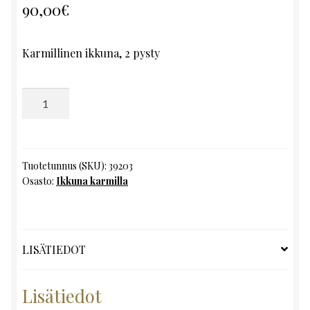
90,00
€
Karmillinen ikkuna, 2 pysty
Ikkuna
karmilla,
K157
x
L95
Tuotetunnus (SKU):
39203
Osasto:
Ikkuna karmilla
määrä
LISÄTIEDOT
Lisätiedot