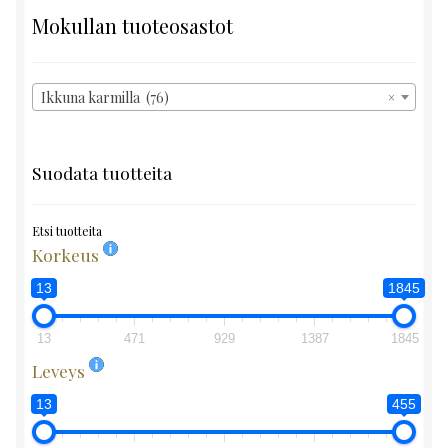
Mokullan tuoteosastot
Ikkuna karmilla (76)
×
Suodata tuotteita
Etsi tuotteita
Korkeus
13
1845
13
471
929
1387
1845
Leveys
13
455