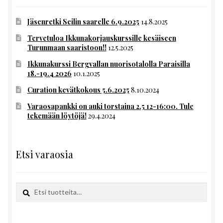
Jäsenretki Seilin saarelle 6.9.2025
14.8.2025
Tervetuloa Ikkunakorjauskurssille kesäiseen
Turunmaan saaristoon!!
12.5.2025
Ikkunakurssi Bergvallan nuorisotalolla Paraisilla
18.-19.4 2026
10.1.2025
Curation kevätkokous 5.6.2025
8.10.2024
Varaosapankki on auki torstaina 2.5 12-16:00. Tule
tekemään löytöjä!
29.4.2024
Etsi varaosia
Etsi:
Haku