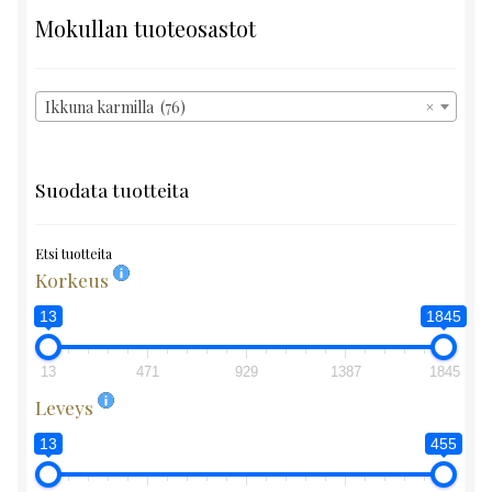
Mokullan tuoteosastot
Ikkuna karmilla (76)
×
Suodata tuotteita
Etsi tuotteita
Korkeus
13
1845
13
471
929
1387
1845
Leveys
13
455