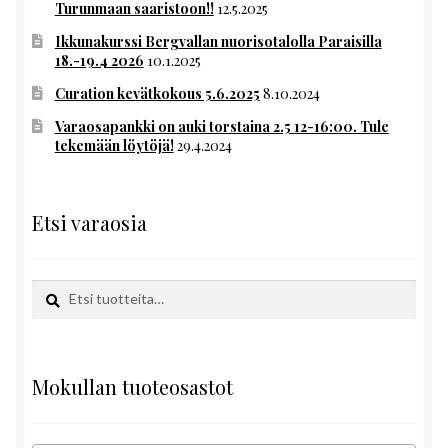
Turunmaan saaristoon!!
12.5.2025
Ikkunakurssi Bergvallan nuorisotalolla Paraisilla
18.-19.4 2026
10.1.2025
Curation kevätkokous 5.6.2025
8.10.2024
Varaosapankki on auki torstaina 2.5 12-16:00. Tule
tekemään löytöjä!
29.4.2024
Etsi varaosia
Etsi:
Haku
Mokullan tuoteosastot