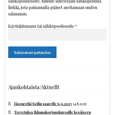
sähköpostiosoite. Sinulle lähetetään sähköpostilla
linkki, jota painamalla pääset asettamaan uuden
salasanan.
Vaaditaan
Käyttäjätunnus tai sähköpostiosoite
*
Salasanan palautus
Ajankohtaista/Aktuellt
Jäsenretki Seilin saarelle 6.9.2025
14.8.2025
Tervetuloa Ikkunakorjauskurssille kesäiseen