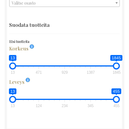
Valitse osasto
Suodata tuotteita
Etsi tuotteita
Korkeus
13
1845
13
471
929
1387
1845
Leveys
13
455
13
124
234
345
455